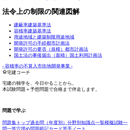
法令上の制限
の関連図解
建蔽率
建築基準法
容積率
建築基準法
用途地域と建築制限
用途地域
開発許可の手続
都市計画法
開発許可の要否（規模）
都市計画法
国土法の事後届出（面積）
国土利用計画法
‹
容積率の不算入
市街地開発事業
›
宅建コーチ
宅建の独学を、今日やることから。
本試験問題＋予想問題で合格まで伴走します。
お問い合わせ：
support@takkenai.jp
問題で学ぶ
問題集トップ
過去問（年度別）
分野別
知識点一覧
模擬試験
一
問一答
穴埋め問題
暗記カード
苦手ノート