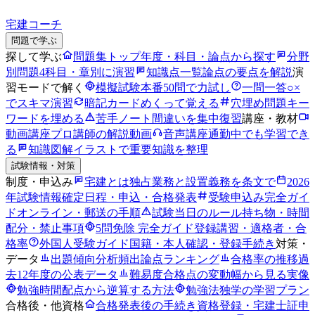
宅建コーチ
問題で学ぶ
探して学ぶ
問題集トップ
年度・科目・論点から探す
分野
別問題
4科目・章別に演習
知識点一覧
論点の要点を解説
演
習モードで解く
模擬試験
本番50問で力試し
一問一答
○×
でスキマ演習
暗記カード
めくって覚える
穴埋め問題
キー
ワードを埋める
苦手ノート
間違いを集中復習
講座・教材
動画講座
プロ講師の解説動画
音声講座
通勤中でも学習でき
る
知識図解
イラストで重要知識を整理
試験情報・対策
制度・申込み
宅建とは
独占業務と設置義務を条文で
2026
年試験情報
確定日程・申込・合格発表
受験申込み完全ガイ
ド
オンライン・郵送の手順
試験当日のルール
持ち物・時間
配分・禁止事項
5問免除 完全ガイド
登録講習・適格者・合
格率
外国人受験ガイド
国籍・本人確認・登録手続き
対策・
データ
出題傾向分析
頻出論点ランキング
合格率の推移
過
去12年度の公表データ
難易度
合格点の変動幅から見る実像
勉強時間
配点から逆算する方法
勉強法
独学の学習プラン
合格後・他資格
合格発表後の手続き
資格登録・宅建士証申