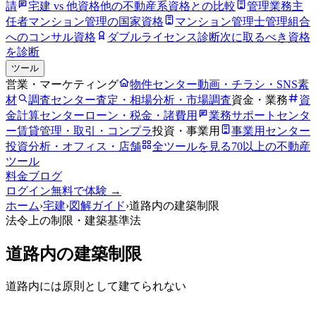
請
宅建 vs 他資格
他の不動産系資格との比較
管理業務主
任者
マンション管理の国家資格
マンション管理士
管理組合
へのコンサル資格
ダブルライセンス診断
次に取るべき資格
を診断
ツール
営業・マーケティング
物件センター
動画・チラシ・SNS素
材
調査センター
査定・相場分析・市場調査
資金・業務
資
金計算センター
ローン・税金・諸費用
業務サポートセンタ
ー
賃貸管理・取引・コンプラ
投資・事業用
事業用センター
投資分析・オフィス・店舗
全ツールを見る
70以上の不動産
ツール
料金
ブログ
ログイン
無料で体験 →
ホーム
›
宅建
›
図解ガイド
›
道路内の建築制限
法令上の制限
・建築基準法
道路内の建築制限
道路内には原則として建てられない