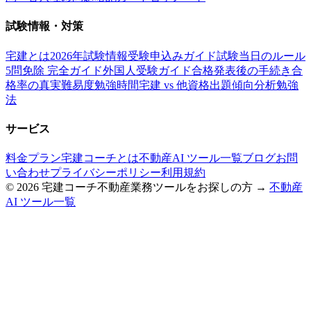
試験情報・対策
宅建とは
2026年試験情報
受験申込みガイド
試験当日のルール
5問免除 完全ガイド
外国人受験ガイド
合格発表後の手続き
合
格率の真実
難易度
勉強時間
宅建 vs 他資格
出題傾向分析
勉強
法
サービス
料金プラン
宅建コーチとは
不動産AI ツール一覧
ブログ
お問
い合わせ
プライバシーポリシー
利用規約
©
2026
宅建コーチ
不動産業務ツールをお探しの方 →
不動産
AI ツール一覧