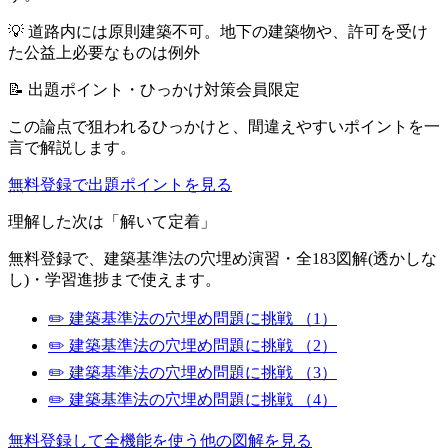
💡
道路内には原則建築不可。地下の建築物や、許可を受け
た公益上必要なものは例外
📝 出題ポイント・ひっかけ対策
会員限定
この論点で狙われるひっかけと、間違えやすいポイントを一
言で解説します。
無料登録で出題ポイントを見る
理解した次は「解いて定着」
無料登録で、
建築基準法
の穴埋め演習・全183図解(透かしな
し)・学習進捗まで使えます。
✏️
建築基準法
の穴埋め問題に挑戦
（1）
✏️
建築基準法
の穴埋め問題に挑戦
（2）
✏️
建築基準法
の穴埋め問題に挑戦
（3）
✏️
建築基準法
の穴埋め問題に挑戦
（4）
無料登録して全機能を使う
他の図解を見る