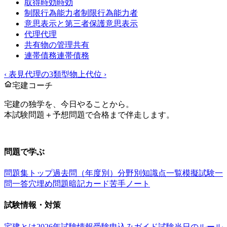
取得時効
時効
制限行為能力者
制限行為能力者
意思表示と第三者保護
意思表示
代理
代理
共有物の管理
共有
連帯債務
連帯債務
‹
表見代理の3類型
物上代位
›
宅建コーチ
宅建の独学を、今日やることから。
本試験問題＋予想問題で合格まで伴走します。
お問い合わせ：
support@takkenai.jp
問題で学ぶ
問題集トップ
過去問（年度別）
分野別
知識点一覧
模擬試験
一
問一答
穴埋め問題
暗記カード
苦手ノート
試験情報・対策
宅建とは
2026年試験情報
受験申込みガイド
試験当日のルール