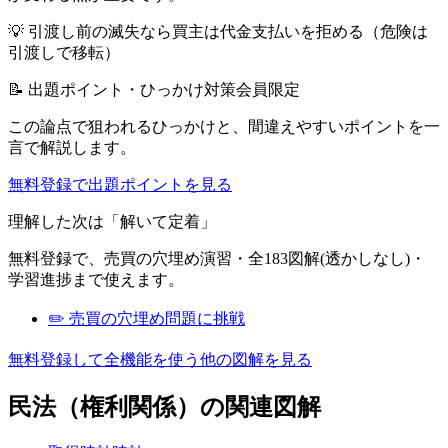
💡
引渡し前の滅失なら買主は代金支払いを拒める（危険は
引渡しで移転）
📝 出題ポイント・ひっかけ対策
会員限定
この論点で狙われるひっかけと、間違えやすいポイントを一
言で解説します。
無料登録で出題ポイントを見る
理解した次は「解いて定着」
無料登録で、
売買
の穴埋め演習・全183図解(透かしなし)・
学習進捗まで使えます。
✏️
売買
の穴埋め問題に挑戦
無料登録して全機能を使う
他の図解を見る
民法（権利関係）
の関連図解