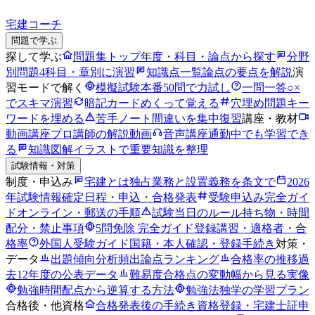
宅建コーチ
問題で学ぶ
探して学ぶ
問題集トップ
年度・科目・論点から探す
分野
別問題
4科目・章別に演習
知識点一覧
論点の要点を解説
演
習モードで解く
模擬試験
本番50問で力試し
一問一答
○×
でスキマ演習
暗記カード
めくって覚える
穴埋め問題
キー
ワードを埋める
苦手ノート
間違いを集中復習
講座・教材
動画講座
プロ講師の解説動画
音声講座
通勤中でも学習でき
る
知識図解
イラストで重要知識を整理
試験情報・対策
制度・申込み
宅建とは
独占業務と設置義務を条文で
2026
年試験情報
確定日程・申込・合格発表
受験申込み完全ガイ
ド
オンライン・郵送の手順
試験当日のルール
持ち物・時間
配分・禁止事項
5問免除 完全ガイド
登録講習・適格者・合
格率
外国人受験ガイド
国籍・本人確認・登録手続き
対策・
データ
出題傾向分析
頻出論点ランキング
合格率の推移
過
去12年度の公表データ
難易度
合格点の変動幅から見る実像
勉強時間
配点から逆算する方法
勉強法
独学の学習プラン
合格後・他資格
合格発表後の手続き
資格登録・宅建士証申