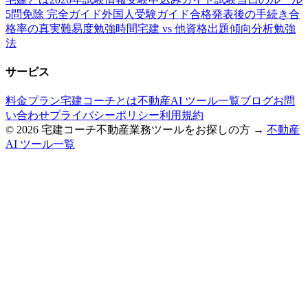
5問免除 完全ガイド
外国人受験ガイド
合格発表後の手続き
合
格率の真実
難易度
勉強時間
宅建 vs 他資格
出題傾向分析
勉強
法
サービス
料金プラン
宅建コーチとは
不動産AI ツール一覧
ブログ
お問
い合わせ
プライバシーポリシー
利用規約
©
2026
宅建コーチ
不動産業務ツールをお探しの方 →
不動産
AI ツール一覧