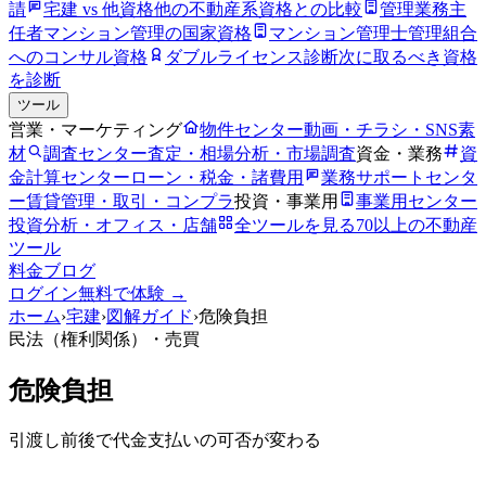
請
宅建 vs 他資格
他の不動産系資格との比較
管理業務主
任者
マンション管理の国家資格
マンション管理士
管理組合
へのコンサル資格
ダブルライセンス診断
次に取るべき資格
を診断
ツール
営業・マーケティング
物件センター
動画・チラシ・SNS素
材
調査センター
査定・相場分析・市場調査
資金・業務
資
金計算センター
ローン・税金・諸費用
業務サポートセンタ
ー
賃貸管理・取引・コンプラ
投資・事業用
事業用センター
投資分析・オフィス・店舗
全ツールを見る
70以上の不動産
ツール
料金
ブログ
ログイン
無料で体験 →
ホーム
›
宅建
›
図解ガイド
›
危険負担
民法（権利関係）
・売買
危険負担
引渡し前後で代金支払いの可否が変わる