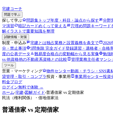
宅建コーチ
問題で学ぶ
探して学ぶ
問題集トップ
年度・科目・論点から探す
分野
マ演習
暗記カード
めくって覚える
穴埋め問題
キーワード
解
イラストで重要知識を整理
試験情報・対策
制度・申込み
宅建とは
独占業務と設置義務を条文で
202
分・禁止事項
5問免除 完全ガイド
登録講習・適格者・合格
度の公表データ
難易度
合格点の変動幅から見る実像
勉強
vs 他資格
他の不動産系資格との比較
管理業務主任者
マンシ
ツール
営業・マーケティング
物件センター
動画・チラシ・SNS素
貸管理・取引・コンプラ
投資・事業用
事業用センター
投資
料金
ブログ
ログイン
無料で体験 →
ホーム
›
宅建
›
図解ガイド
›
普通借家 vs 定期借家
民法（権利関係）
・借地借家法
普通借家 vs 定期借家