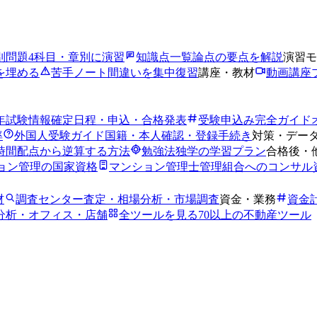
別問題
4科目・章別に演習
知識点一覧
論点の要点を解説
演習モ
を埋める
苦手ノート
間違いを集中復習
講座・教材
動画講座
6年試験情報
確定日程・申込・合格発表
受験申込み完全ガイド
率
外国人受験ガイド
国籍・本人確認・登録手続き
対策・デー
時間
配点から逆算する方法
勉強法
独学の学習プラン
合格後・
ョン管理の国家資格
マンション管理士
管理組合へのコンサル
材
調査センター
査定・相場分析・市場調査
資金・業務
資金
分析・オフィス・店舗
全ツールを見る
70以上の不動産ツール