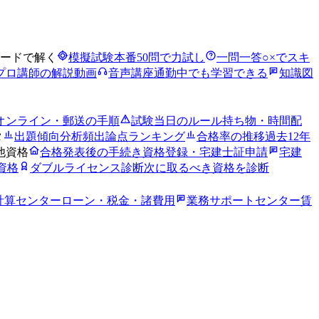
ードで解く
模擬試験
本番50問で力試し
一問一答
○×でスキ
プロ講師の解説動画
音声講座
通勤中でも学習できる
知識図
オンライン・郵送の手順
試験当日のルール
持ち物・時間配
タ
出題傾向分析
頻出論点ランキング
合格率の推移
過去12年
他資格
合格発表後の手続き
資格登録・宅建士証申請
宅建
資格
ダブルライセンス診断
次に取るべき資格を診断
計算センター
ローン・税金・諸費用
業務サポートセンター
賃