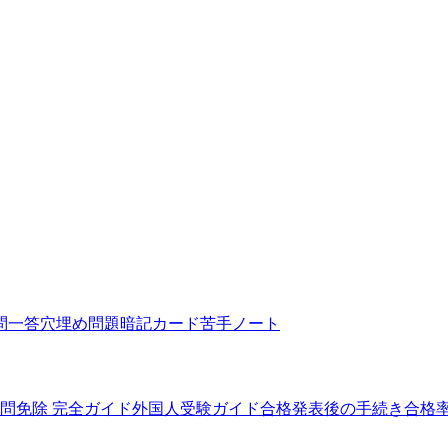
問一答
穴埋め問題
暗記カード
苦手ノート
5問免除 完全ガイド
外国人受験ガイド
合格発表後の手続き
合格