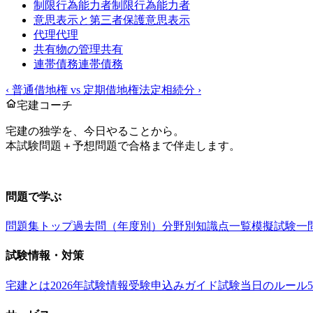
制限行為能力者
制限行為能力者
意思表示と第三者保護
意思表示
代理
代理
共有物の管理
共有
連帯債務
連帯債務
‹
普通借地権 vs 定期借地権
法定相続分
›
宅建コーチ
宅建の独学を、今日やることから。
本試験問題＋予想問題で合格まで伴走します。
お問い合わせ：
support@takkenai.jp
問題で学ぶ
問題集トップ
過去問（年度別）
分野別
知識点一覧
模擬試験
一
試験情報・対策
宅建とは
2026年試験情報
受験申込みガイド
試験当日のルール