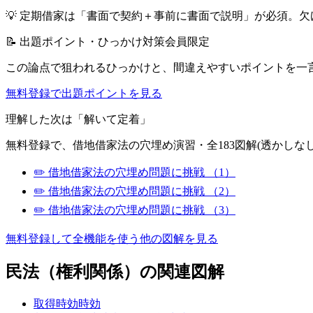
💡
定期借家は「書面で契約＋事前に書面で説明」が必須。欠
📝 出題ポイント・ひっかけ対策
会員限定
この論点で狙われるひっかけと、間違えやすいポイントを一
無料登録で出題ポイントを見る
理解した次は「解いて定着」
無料登録で、
借地借家法
の穴埋め演習・全183図解(透かしな
✏️
借地借家法
の穴埋め問題に挑戦
（1）
✏️
借地借家法
の穴埋め問題に挑戦
（2）
✏️
借地借家法
の穴埋め問題に挑戦
（3）
無料登録して全機能を使う
他の図解を見る
民法（権利関係）
の関連図解
取得時効
時効