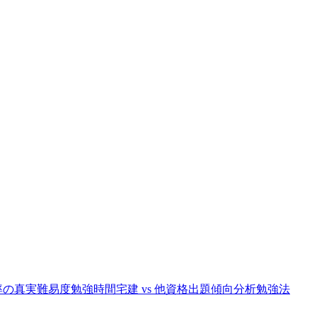
率の真実
難易度
勉強時間
宅建 vs 他資格
出題傾向分析
勉強法