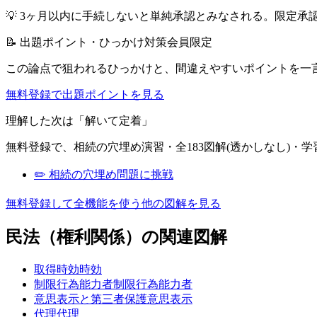
💡
3ヶ月以内に手続しないと単純承認とみなされる。限定承
📝 出題ポイント・ひっかけ対策
会員限定
この論点で狙われるひっかけと、間違えやすいポイントを一
無料登録で出題ポイントを見る
理解した次は「解いて定着」
無料登録で、
相続
の穴埋め演習・全183図解(透かしなし)・
✏️
相続
の穴埋め問題に挑戦
無料登録して全機能を使う
他の図解を見る
民法（権利関係）
の関連図解
取得時効
時効
制限行為能力者
制限行為能力者
意思表示と第三者保護
意思表示
代理
代理