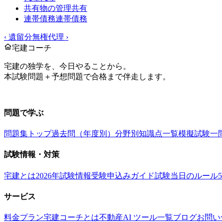
共有物の管理
共有
連帯債務
連帯債務
‹
遺留分
無権代理
›
宅建コーチ
宅建の独学を、今日やることから。
本試験問題＋予想問題で合格まで伴走します。
お問い合わせ：
support@takkenai.jp
問題で学ぶ
問題集トップ
過去問（年度別）
分野別
知識点一覧
模擬試験
一
試験情報・対策
宅建とは
2026年試験情報
受験申込みガイド
試験当日のルール
サービス
料金プラン
宅建コーチとは
不動産AI ツール一覧
ブログ
お問い