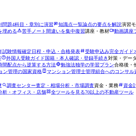
別問題
4科目・章別に演習
知識点一覧
論点の要点を解説
演習モ
を埋める
苦手ノート
間違いを集中復習
講座・教材
動画講座
6年試験情報
確定日程・申込・合格発表
受験申込み完全ガイド
率
外国人受験ガイド
国籍・本人確認・登録手続き
対策・デー
時間
配点から逆算する方法
勉強法
独学の学習プラン
合格後・
ョン管理の国家資格
マンション管理士
管理組合へのコンサル
材
調査センター
査定・相場分析・市場調査
資金・業務
資金
分析・オフィス・店舗
全ツールを見る
70以上の不動産ツール