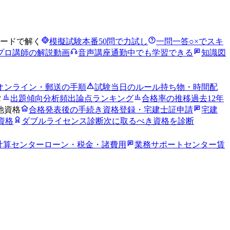
ードで解く
模擬試験
本番50問で力試し
一問一答
○×でスキ
プロ講師の解説動画
音声講座
通勤中でも学習できる
知識図
オンライン・郵送の手順
試験当日のルール
持ち物・時間配
タ
出題傾向分析
頻出論点ランキング
合格率の推移
過去12年
他資格
合格発表後の手続き
資格登録・宅建士証申請
宅建
資格
ダブルライセンス診断
次に取るべき資格を診断
計算センター
ローン・税金・諸費用
業務サポートセンター
賃