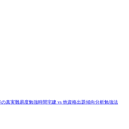
率の真実
難易度
勉強時間
宅建 vs 他資格
出題傾向分析
勉強法