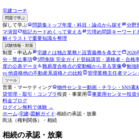
宅建コーチ
問題で学ぶ
探して学ぶ
問題集トップ
年度・科目・論点から探す
分野
マ演習
暗記カード
めくって覚える
穴埋め問題
キーワード
解
イラストで重要知識を整理
試験情報・対策
制度・申込み
宅建とは
独占業務と設置義務を条文で
202
分・禁止事項
5問免除 完全ガイド
登録講習・適格者・合格
度の公表データ
難易度
合格点の変動幅から見る実像
勉強
vs 他資格
他の不動産系資格との比較
管理業務主任者
マンシ
ツール
営業・マーケティング
物件センター
動画・チラシ・SNS素
貸管理・取引・コンプラ
投資・事業用
事業用センター
投資
料金
ブログ
ログイン
無料で体験 →
ホーム
›
宅建
›
図解ガイド
›
相続の承認・放棄
民法（権利関係）
・相続
相続の承認・放棄