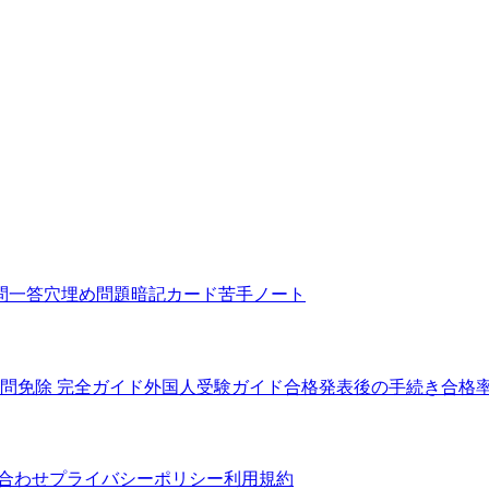
問一答
穴埋め問題
暗記カード
苦手ノート
5問免除 完全ガイド
外国人受験ガイド
合格発表後の手続き
合格
合わせ
プライバシーポリシー
利用規約