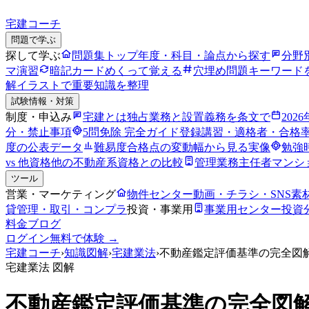
宅建コーチ
問題で学ぶ
探して学ぶ
問題集トップ
年度・科目・論点から探す
分野
マ演習
暗記カード
めくって覚える
穴埋め問題
キーワード
解
イラストで重要知識を整理
試験情報・対策
制度・申込み
宅建とは
独占業務と設置義務を条文で
202
分・禁止事項
5問免除 完全ガイド
登録講習・適格者・合格
度の公表データ
難易度
合格点の変動幅から見る実像
勉強
vs 他資格
他の不動産系資格との比較
管理業務主任者
マンシ
ツール
営業・マーケティング
物件センター
動画・チラシ・SNS素
貸管理・取引・コンプラ
投資・事業用
事業用センター
投資
料金
ブログ
ログイン
無料で体験 →
宅建コーチ
›
知識図解
›
宅建業法
›
不動産鑑定評価基準の完全図
宅建業法
図解
不動産鑑定評価基準の完全図