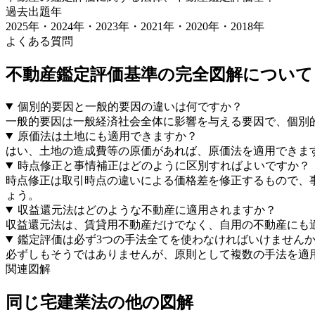
過去出題年
2025年・2024年・2023年・2021年・2020年・2018
年
よくある質問
不動産鑑定評価基準の完全図解
について
個別的要因と一般的要因の違いは何ですか？
一般的要因は一般経済社会全体に影響を与える要因で、個別
原価法は土地にも適用できますか？
はい、土地の造成費等の原価があれば、原価法を適用できま
時点修正と事情補正はどのように区別すればよいですか？
時点修正は取引時点の違いによる価格差を修正するもので、
ょう。
収益還元法はどのような不動産に適用されますか？
収益還元法は、賃貸用不動産だけでなく、自用の不動産にも
鑑定評価は必ず3つの手法全てを使わなければいけません
必ずしもそうではありませんが、原則として複数の手法を適
関連図解
同じ
宅建業法
の他の図解