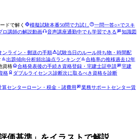
ードで解く
模擬試験
本番50問で力試し
一問一答
○×でスキ
プロ講師の解説動画
音声講座
通勤中でも学習できる
知識図
オンライン・郵送の手順
試験当日のルール
持ち物・時間配
タ
出題傾向分析
頻出論点ランキング
合格率の推移
過去12年
他資格
合格発表後の手続き
資格登録・宅建士証申請
宅建
資格
ダブルライセンス診断
次に取るべき資格を診断
計算センター
ローン・税金・諸費用
業務サポートセンター
賃
評価基準」をイラストで解説