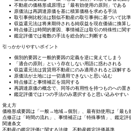
不動産の価格形成原理は「最有効使用の原則」である
原価法は再調達原価を基に積算価格を求める手法
取引事例比較法は類似不動産の取引事例に基づいて比準
収益還元法は将来期待される純収益を現在価値に換算し
時点修正は時間的要因、事情補正は取引の特殊性に関す
鑑定評価では複数の手法を総合的に判断する
引っかかりやすいポイント
個別的要因と一般的要因の定義を逆に覚えてしまう
「適合の原則」という存在しない用語に惑わされる
収益還元法は賃貸用不動産にのみ適用されると誤解する
原価法が土地には一切適用できないと思い込む
時点修正と事情補正を混同する
再調達原価の概念で、同等の有用性を持つものへの置き
鑑定評価では1つの手法のみ選択すると思い込みやすい
覚え方
価格形成要因は「一般→地域→個別」、最有効使用は「最も
点修正は「時間の流れ」、事情補正は「特殊事情」、鑑定評
関連条文
不動産の鑑定評価に関する法律、不動産鑑定評価基準