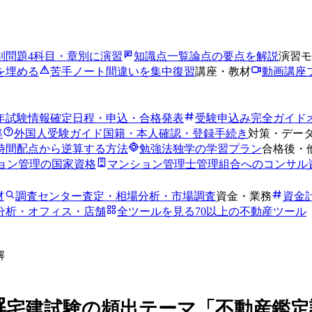
別問題
4科目・章別に演習
知識点一覧
論点の要点を解説
演習モ
を埋める
苦手ノート
間違いを集中復習
講座・教材
動画講座
6年試験情報
確定日程・申込・合格発表
受験申込み完全ガイド
率
外国人受験ガイド
国籍・本人確認・登録手続き
対策・デー
時間
配点から逆算する方法
勉強法
独学の学習プラン
合格後・
ョン管理の国家資格
マンション管理士
管理組合へのコンサル
材
調査センター
査定・相場分析・市場調査
資金・業務
資金
分析・オフィス・店舗
全ツールを見る
70以上の不動産ツール
解
解
宅建試験の頻出テーマ「不動産鑑定