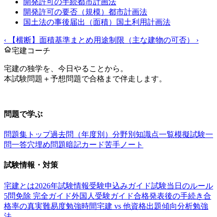
開発許可の手続
都市計画法
開発許可の要否（規模）
都市計画法
国土法の事後届出（面積）
国土利用計画法
‹
【横断】面積基準まとめ
用途制限（主な建物の可否）
›
宅建コーチ
宅建の独学を、今日やることから。
本試験問題＋予想問題で合格まで伴走します。
お問い合わせ：
support@takkenai.jp
問題で学ぶ
問題集トップ
過去問（年度別）
分野別
知識点一覧
模擬試験
一
問一答
穴埋め問題
暗記カード
苦手ノート
試験情報・対策
宅建とは
2026年試験情報
受験申込みガイド
試験当日のルール
5問免除 完全ガイド
外国人受験ガイド
合格発表後の手続き
合
格率の真実
難易度
勉強時間
宅建 vs 他資格
出題傾向分析
勉強
法