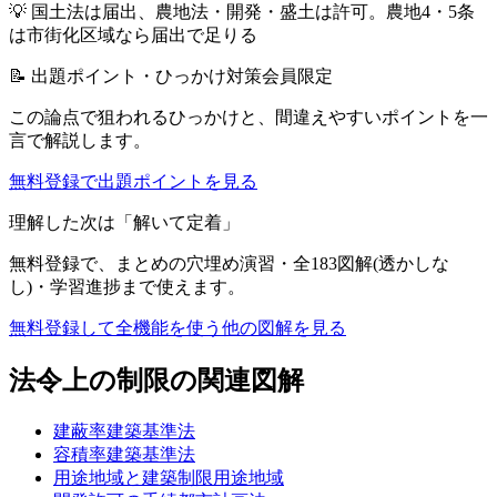
💡
国土法は届出、農地法・開発・盛土は許可。農地4・5条
は市街化区域なら届出で足りる
📝 出題ポイント・ひっかけ対策
会員限定
この論点で狙われるひっかけと、間違えやすいポイントを一
言で解説します。
無料登録で出題ポイントを見る
理解した次は「解いて定着」
無料登録で、
まとめ
の穴埋め演習・全183図解(透かしな
し)・学習進捗まで使えます。
無料登録して全機能を使う
他の図解を見る
法令上の制限
の関連図解
建蔽率
建築基準法
容積率
建築基準法
用途地域と建築制限
用途地域