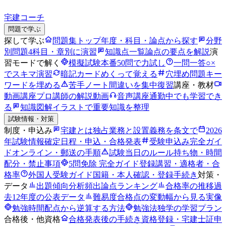
宅建コーチ
問題で学ぶ
探して学ぶ
問題集トップ
年度・科目・論点から探す
分野
別問題
4科目・章別に演習
知識点一覧
論点の要点を解説
演
習モードで解く
模擬試験
本番50問で力試し
一問一答
○×
でスキマ演習
暗記カード
めくって覚える
穴埋め問題
キー
ワードを埋める
苦手ノート
間違いを集中復習
講座・教材
動画講座
プロ講師の解説動画
音声講座
通勤中でも学習でき
る
知識図解
イラストで重要知識を整理
試験情報・対策
制度・申込み
宅建とは
独占業務と設置義務を条文で
2026
年試験情報
確定日程・申込・合格発表
受験申込み完全ガイ
ド
オンライン・郵送の手順
試験当日のルール
持ち物・時間
配分・禁止事項
5問免除 完全ガイド
登録講習・適格者・合
格率
外国人受験ガイド
国籍・本人確認・登録手続き
対策・
データ
出題傾向分析
頻出論点ランキング
合格率の推移
過
去12年度の公表データ
難易度
合格点の変動幅から見る実像
勉強時間
配点から逆算する方法
勉強法
独学の学習プラン
合格後・他資格
合格発表後の手続き
資格登録・宅建士証申