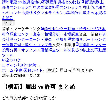
請
宅建 vs 他資格
他の不動産系資格との比較
管理業務主
任者
マンション管理の国家資格
マンション管理士
管理組合
へのコンサル資格
ダブルライセンス診断
次に取るべき資格
を診断
ツール
営業・マーケティング
物件センター
動画・チラシ・SNS素
材
調査センター
査定・相場分析・市場調査
資金・業務
資
金計算センター
ローン・税金・諸費用
業務サポートセンタ
ー
賃貸管理・取引・コンプラ
投資・事業用
事業用センター
投資分析・オフィス・店舗
全ツールを見る
70以上の不動産
ツール
料金
ブログ
ログイン
無料で体験 →
ホーム
›
宅建
›
図解ガイド
›
【横断】届出 vs 許可 まとめ
法令上の制限
・まとめ
【横断】届出 vs 許可 まとめ
どの制度が届出でどれが許可か