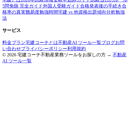
5問免除 完全ガイド
外国人受験ガイド
合格発表後の手続き
合
格率の真実
難易度
勉強時間
宅建 vs 他資格
出題傾向分析
勉強
法
サービス
料金プラン
宅建コーチとは
不動産AI ツール一覧
ブログ
お問
い合わせ
プライバシーポリシー
利用規約
©
2026
宅建コーチ
不動産業務ツールをお探しの方 →
不動産
AI ツール一覧