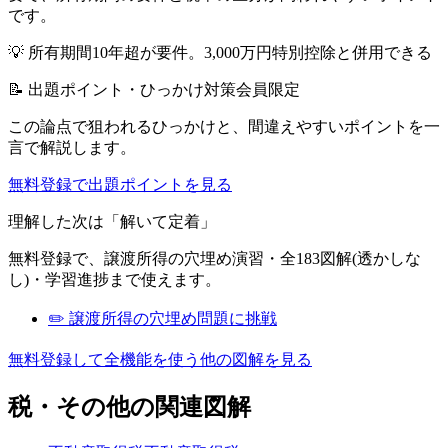
です。
💡
所有期間10年超が要件。3,000万円特別控除と併用できる
📝 出題ポイント・ひっかけ対策
会員限定
この論点で狙われるひっかけと、間違えやすいポイントを一
言で解説します。
無料登録で出題ポイントを見る
理解した次は「解いて定着」
無料登録で、
譲渡所得
の穴埋め演習・全183図解(透かしな
し)・学習進捗まで使えます。
✏️
譲渡所得
の穴埋め問題に挑戦
無料登録して全機能を使う
他の図解を見る
税・その他
の関連図解