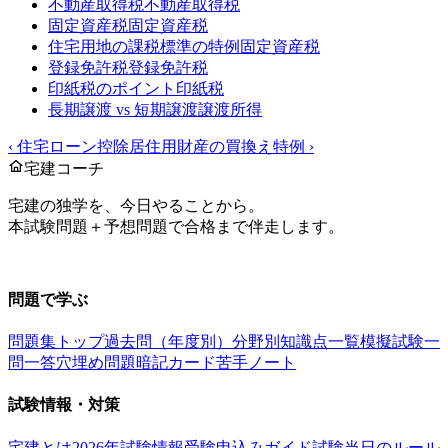
不動産取得税
不動産取得税
固定資産税
固定資産税
住宅用地の課税標準の特例
固定資産税
登録免許税
登録免許税
印紙税のポイント
印紙税
長期譲渡 vs 短期譲渡
譲渡所得
‹
住宅ローン控除
居住用財産の買換え特例
›
宅建コーチ
宅建の独学を、今日やることから。
本試験問題＋予想問題で合格まで伴走します。
お問い合わせ：
support@takkenai.jp
問題で学ぶ
問題集トップ
過去問（年度別）
分野別
知識点一覧
模擬試験
一
問一答
穴埋め問題
暗記カード
苦手ノート
試験情報・対策
宅建とは
2026年試験情報
受験申込みガイド
試験当日のルール