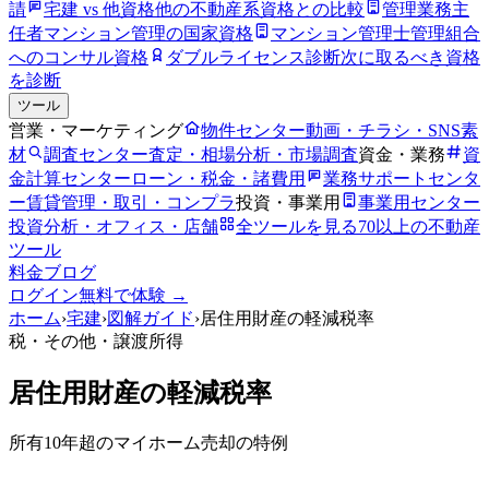
請
宅建 vs 他資格
他の不動産系資格との比較
管理業務主
任者
マンション管理の国家資格
マンション管理士
管理組合
へのコンサル資格
ダブルライセンス診断
次に取るべき資格
を診断
ツール
営業・マーケティング
物件センター
動画・チラシ・SNS素
材
調査センター
査定・相場分析・市場調査
資金・業務
資
金計算センター
ローン・税金・諸費用
業務サポートセンタ
ー
賃貸管理・取引・コンプラ
投資・事業用
事業用センター
投資分析・オフィス・店舗
全ツールを見る
70以上の不動産
ツール
料金
ブログ
ログイン
無料で体験 →
ホーム
›
宅建
›
図解ガイド
›
居住用財産の軽減税率
税・その他
・譲渡所得
居住用財産の軽減税率
所有10年超のマイホーム売却の特例