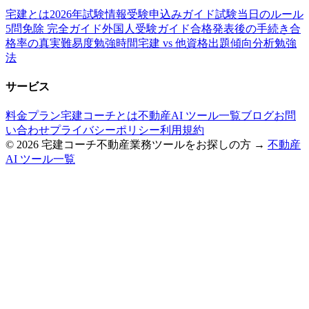
宅建とは
2026年試験情報
受験申込みガイド
試験当日のルール
5問免除 完全ガイド
外国人受験ガイド
合格発表後の手続き
合
格率の真実
難易度
勉強時間
宅建 vs 他資格
出題傾向分析
勉強
法
サービス
料金プラン
宅建コーチとは
不動産AI ツール一覧
ブログ
お問
い合わせ
プライバシーポリシー
利用規約
©
2026
宅建コーチ
不動産業務ツールをお探しの方 →
不動産
AI ツール一覧