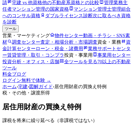
請
宅建 vs 他資格
他の不動産系資格との比較
管理業務主
任者
マンション管理の国家資格
マンション管理士
管理組合
へのコンサル資格
ダブルライセンス診断
次に取るべき資格
を診断
ツール
営業・マーケティング
物件センター
動画・チラシ・SNS素
材
調査センター
査定・相場分析・市場調査
資金・業務
資
金計算センター
ローン・税金・諸費用
業務サポートセンタ
ー
賃貸管理・取引・コンプラ
投資・事業用
事業用センター
投資分析・オフィス・店舗
全ツールを見る
70以上の不動産
ツール
料金
ブログ
ログイン
無料で体験 →
ホーム
›
宅建
›
図解ガイド
›
居住用財産の買換え特例
税・その他
・譲渡所得
居住用財産の買換え特例
課税を将来に繰り延べる（非課税ではない）