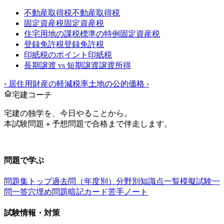
不動産取得税
不動産取得税
固定資産税
固定資産税
住宅用地の課税標準の特例
固定資産税
登録免許税
登録免許税
印紙税のポイント
印紙税
長期譲渡 vs 短期譲渡
譲渡所得
‹
居住用財産の軽減税率
土地の公的価格
›
宅建コーチ
宅建の独学を、今日やることから。
本試験問題＋予想問題で合格まで伴走します。
お問い合わせ：
support@takkenai.jp
問題で学ぶ
問題集トップ
過去問（年度別）
分野別
知識点一覧
模擬試験
一
問一答
穴埋め問題
暗記カード
苦手ノート
試験情報・対策