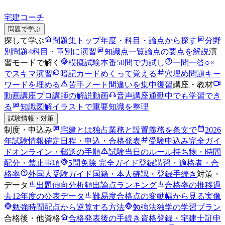
宅建コーチ
問題で学ぶ
探して学ぶ
問題集トップ
年度・科目・論点から探す
分野
別問題
4科目・章別に演習
知識点一覧
論点の要点を解説
演
習モードで解く
模擬試験
本番50問で力試し
一問一答
○×
でスキマ演習
暗記カード
めくって覚える
穴埋め問題
キー
ワードを埋める
苦手ノート
間違いを集中復習
講座・教材
動画講座
プロ講師の解説動画
音声講座
通勤中でも学習でき
る
知識図解
イラストで重要知識を整理
試験情報・対策
制度・申込み
宅建とは
独占業務と設置義務を条文で
2026
年試験情報
確定日程・申込・合格発表
受験申込み完全ガイ
ド
オンライン・郵送の手順
試験当日のルール
持ち物・時間
配分・禁止事項
5問免除 完全ガイド
登録講習・適格者・合
格率
外国人受験ガイド
国籍・本人確認・登録手続き
対策・
データ
出題傾向分析
頻出論点ランキング
合格率の推移
過
去12年度の公表データ
難易度
合格点の変動幅から見る実像
勉強時間
配点から逆算する方法
勉強法
独学の学習プラン
合格後・他資格
合格発表後の手続き
資格登録・宅建士証申