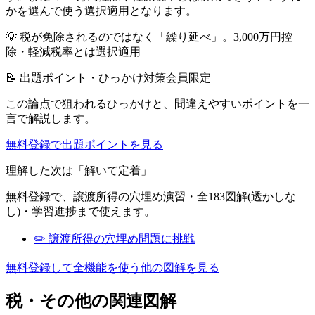
かを選んで使う選択適用となります。
💡
税が免除されるのではなく「繰り延べ」。3,000万円控
除・軽減税率とは選択適用
📝 出題ポイント・ひっかけ対策
会員限定
この論点で狙われるひっかけと、間違えやすいポイントを一
言で解説します。
無料登録で出題ポイントを見る
理解した次は「解いて定着」
無料登録で、
譲渡所得
の穴埋め演習・全183図解(透かしな
し)・学習進捗まで使えます。
✏️
譲渡所得
の穴埋め問題に挑戦
無料登録して全機能を使う
他の図解を見る
税・その他
の関連図解