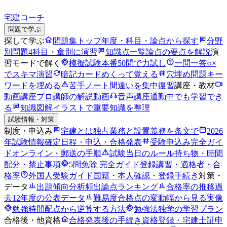
宅建コーチ
問題で学ぶ
探して学ぶ
問題集トップ
年度・科目・論点から探す
分野
別問題
4科目・章別に演習
知識点一覧
論点の要点を解説
演
習モードで解く
模擬試験
本番50問で力試し
一問一答
○×
でスキマ演習
暗記カード
めくって覚える
穴埋め問題
キー
ワードを埋める
苦手ノート
間違いを集中復習
講座・教材
動画講座
プロ講師の解説動画
音声講座
通勤中でも学習でき
る
知識図解
イラストで重要知識を整理
試験情報・対策
制度・申込み
宅建とは
独占業務と設置義務を条文で
2026
年試験情報
確定日程・申込・合格発表
受験申込み完全ガイ
ド
オンライン・郵送の手順
試験当日のルール
持ち物・時間
配分・禁止事項
5問免除 完全ガイド
登録講習・適格者・合
格率
外国人受験ガイド
国籍・本人確認・登録手続き
対策・
データ
出題傾向分析
頻出論点ランキング
合格率の推移
過
去12年度の公表データ
難易度
合格点の変動幅から見る実像
勉強時間
配点から逆算する方法
勉強法
独学の学習プラン
合格後・他資格
合格発表後の手続き
資格登録・宅建士証申