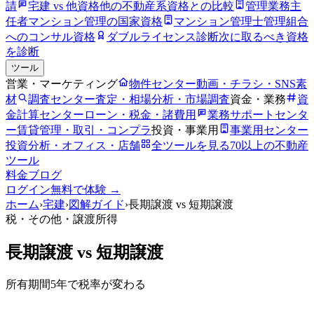
請
宅建 vs 他資格
他の不動産系資格との比較
管理業務主
任者
マンション管理の国家資格
マンション管理士
管理組合
へのコンサル資格
ダブルライセンス診断
次に取るべき資格
を診断
ツール
営業・マーケティング
物件センター
動画・チラシ・SNS素
材
調査センター
査定・相場分析・市場調査
資金・業務
資
金計算センター
ローン・税金・諸費用
業務サポートセンタ
ー
賃貸管理・取引・コンプラ
投資・事業用
事業用センター
投資分析・オフィス・店舗
全ツールを見る
70以上の不動産
ツール
料金
ブログ
ログイン
無料で体験 →
ホーム
›
宅建
›
図解ガイド
›
長期譲渡 vs 短期譲渡
税・その他
・譲渡所得
長期譲渡 vs 短期譲渡
所有期間5年で税率が変わる