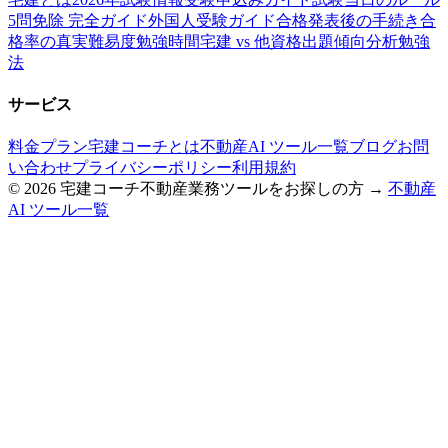
5問免除 完全ガイド
外国人受験ガイド
合格発表後の手続き
合
格率の真実
難易度
勉強時間
宅建 vs 他資格
出題傾向分析
勉強
法
サービス
料金プラン
宅建コーチとは
不動産AI ツール一覧
ブログ
お問
い合わせ
プライバシーポリシー
利用規約
©
2026
宅建コーチ
不動産業務ツールをお探しの方 →
不動産
AI ツール一覧