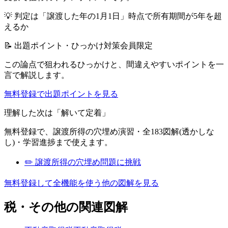
💡
判定は「譲渡した年の1月1日」時点で所有期間が5年を超
えるか
📝 出題ポイント・ひっかけ対策
会員限定
この論点で狙われるひっかけと、間違えやすいポイントを一
言で解説します。
無料登録で出題ポイントを見る
理解した次は「解いて定着」
無料登録で、
譲渡所得
の穴埋め演習・全183図解(透かしな
し)・学習進捗まで使えます。
✏️
譲渡所得
の穴埋め問題に挑戦
無料登録して全機能を使う
他の図解を見る
税・その他
の関連図解