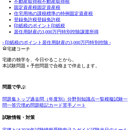
不動産取得税
不動産取得税
固定資産税
固定資産税
住宅用地の課税標準の特例
固定資産税
登録免許税
登録免許税
印紙税のポイント
印紙税
居住用財産の3,000万円特別控除
譲渡所得
‹
印紙税のポイント
居住用財産の3,000万円特別控除
›
宅建コーチ
宅建の独学を、今日やることから。
本試験問題＋予想問題で合格まで伴走します。
お問い合わせ：
support@takkenai.jp
問題で学ぶ
問題集トップ
過去問（年度別）
分野別
知識点一覧
模擬試験
一
問一答
穴埋め問題
暗記カード
苦手ノート
試験情報・対策
宅建とは
2026年試験情報
受験申込みガイド
試験当日のルール