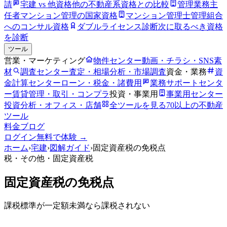
請
宅建 vs 他資格
他の不動産系資格との比較
管理業務主
任者
マンション管理の国家資格
マンション管理士
管理組合
へのコンサル資格
ダブルライセンス診断
次に取るべき資格
を診断
ツール
営業・マーケティング
物件センター
動画・チラシ・SNS素
材
調査センター
査定・相場分析・市場調査
資金・業務
資
金計算センター
ローン・税金・諸費用
業務サポートセンタ
ー
賃貸管理・取引・コンプラ
投資・事業用
事業用センター
投資分析・オフィス・店舗
全ツールを見る
70以上の不動産
ツール
料金
ブログ
ログイン
無料で体験 →
ホーム
›
宅建
›
図解ガイド
›
固定資産税の免税点
税・その他
・固定資産税
固定資産税の免税点
課税標準が一定額未満なら課税されない