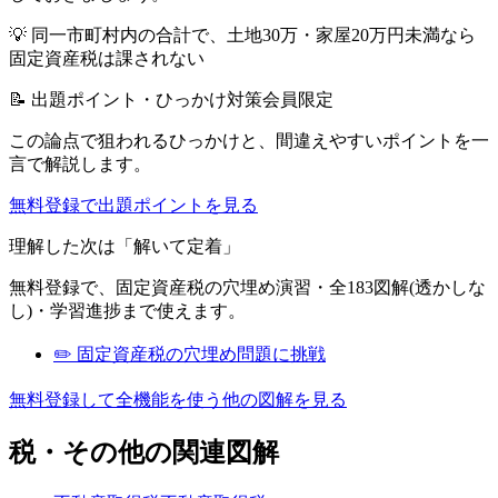
💡
同一市町村内の合計で、土地30万・家屋20万円未満なら
固定資産税は課されない
📝 出題ポイント・ひっかけ対策
会員限定
この論点で狙われるひっかけと、間違えやすいポイントを一
言で解説します。
無料登録で出題ポイントを見る
理解した次は「解いて定着」
無料登録で、
固定資産税
の穴埋め演習・全183図解(透かしな
し)・学習進捗まで使えます。
✏️
固定資産税
の穴埋め問題に挑戦
無料登録して全機能を使う
他の図解を見る
税・その他
の関連図解