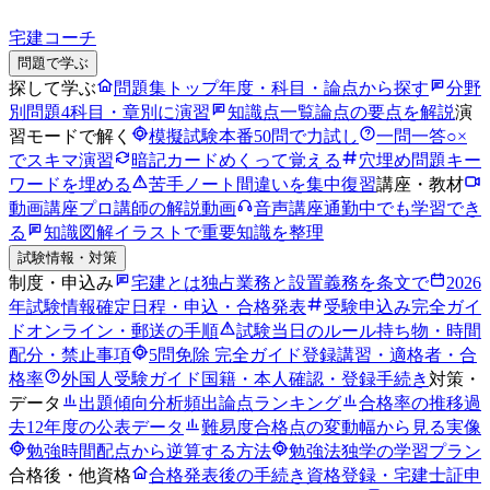
宅建コーチ
問題で学ぶ
探して学ぶ
問題集トップ
年度・科目・論点から探す
分野
別問題
4科目・章別に演習
知識点一覧
論点の要点を解説
演
習モードで解く
模擬試験
本番50問で力試し
一問一答
○×
でスキマ演習
暗記カード
めくって覚える
穴埋め問題
キー
ワードを埋める
苦手ノート
間違いを集中復習
講座・教材
動画講座
プロ講師の解説動画
音声講座
通勤中でも学習でき
る
知識図解
イラストで重要知識を整理
試験情報・対策
制度・申込み
宅建とは
独占業務と設置義務を条文で
2026
年試験情報
確定日程・申込・合格発表
受験申込み完全ガイ
ド
オンライン・郵送の手順
試験当日のルール
持ち物・時間
配分・禁止事項
5問免除 完全ガイド
登録講習・適格者・合
格率
外国人受験ガイド
国籍・本人確認・登録手続き
対策・
データ
出題傾向分析
頻出論点ランキング
合格率の推移
過
去12年度の公表データ
難易度
合格点の変動幅から見る実像
勉強時間
配点から逆算する方法
勉強法
独学の学習プラン
合格後・他資格
合格発表後の手続き
資格登録・宅建士証申