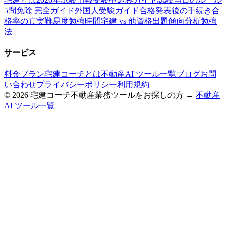
5問免除 完全ガイド
外国人受験ガイド
合格発表後の手続き
合
格率の真実
難易度
勉強時間
宅建 vs 他資格
出題傾向分析
勉強
法
サービス
料金プラン
宅建コーチとは
不動産AI ツール一覧
ブログ
お問
い合わせ
プライバシーポリシー
利用規約
©
2026
宅建コーチ
不動産業務ツールをお探しの方 →
不動産
AI ツール一覧