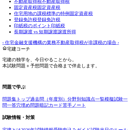
不動産取得税
不動産取得税
固定資産税
固定資産税
住宅用地の課税標準の特例
固定資産税
登録免許税
登録免許税
印紙税のポイント
印紙税
長期譲渡 vs 短期譲渡
譲渡所得
‹
住宅金融支援機構の業務
不動産取得税が非課税の場合
›
宅建コーチ
宅建の独学を、今日やることから。
本試験問題＋予想問題で合格まで伴走します。
お問い合わせ：
support@takkenai.jp
問題で学ぶ
問題集トップ
過去問（年度別）
分野別
知識点一覧
模擬試験
一
問一答
穴埋め問題
暗記カード
苦手ノート
試験情報・対策
宅建とは
2026年試験情報
受験申込みガイド
試験当日のルール