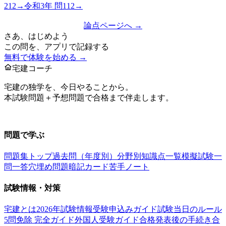
212
→
令和3年
問
112
→
論点ページへ →
さあ、はじめよう
この問を、アプリで記録する
無料で体験を始める →
宅建コーチ
宅建の独学を、今日やることから。
本試験問題＋予想問題で合格まで伴走します。
お問い合わせ：
support@takkenai.jp
問題で学ぶ
問題集トップ
過去問（年度別）
分野別
知識点一覧
模擬試験
一
問一答
穴埋め問題
暗記カード
苦手ノート
試験情報・対策
宅建とは
2026年試験情報
受験申込みガイド
試験当日のルール
5問免除 完全ガイド
外国人受験ガイド
合格発表後の手続き
合