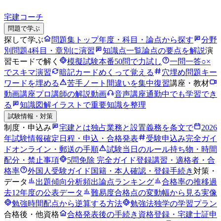
宅建コーチ
問題で学ぶ
探して学ぶ
問題集トップ
年度・科目・論点から探す
分野
別問題
4科目・章別に演習
知識点一覧
論点の要点を解説
演
習モードで解く
模擬試験
本番50問で力試し
一問一答
○×
でスキマ演習
暗記カード
めくって覚える
穴埋め問題
キー
ワードを埋める
苦手ノート
間違いを集中復習
講座・教材
動画講座
プロ講師の解説動画
音声講座
通勤中でも学習でき
る
知識図解
イラストで重要知識を整理
試験情報・対策
制度・申込み
宅建とは
独占業務と設置義務を条文で
2026
年試験情報
確定日程・申込・合格発表
受験申込み完全ガイ
ド
オンライン・郵送の手順
試験当日のルール
持ち物・時間
配分・禁止事項
5問免除 完全ガイド
登録講習・適格者・合
格率
外国人受験ガイド
国籍・本人確認・登録手続き
対策・
データ
出題傾向分析
頻出論点ランキング
合格率の推移
過
去12年度の公表データ
難易度
合格点の変動幅から見る実像
勉強時間
配点から逆算する方法
勉強法
独学の学習プラン
合格後・他資格
合格発表後の手続き
資格登録・宅建士証申