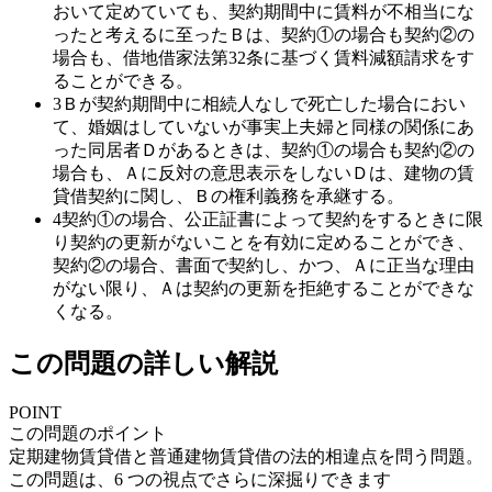
おいて定めていても、契約期間中に賃料が不相当にな
ったと考えるに至ったＢは、契約①の場合も契約②の
場合も、借地借家法第32条に基づく賃料減額請求をす
ることができる。
3
Ｂが契約期間中に相続人なしで死亡した場合におい
て、婚姻はしていないが事実上夫婦と同様の関係にあ
った同居者Ｄがあるときは、契約①の場合も契約②の
場合も、Ａに反対の意思表示をしないＤは、建物の賃
貸借契約に関し、Ｂの権利義務を承継する。
4
契約①の場合、公正証書によって契約をするときに限
り契約の更新がないことを有効に定めることができ、
契約②の場合、書面で契約し、かつ、Ａに正当な理由
がない限り、Ａは契約の更新を拒絶することができな
くなる。
この問題の詳しい解説
POINT
この問題のポイント
定期建物賃貸借と普通建物賃貸借の法的相違点を問う問題。
この問題は、
6
つの視点でさらに深掘りできます