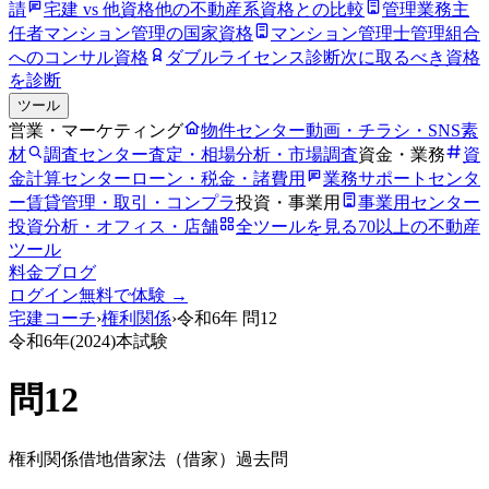
請
宅建 vs 他資格
他の不動産系資格との比較
管理業務主
任者
マンション管理の国家資格
マンション管理士
管理組合
へのコンサル資格
ダブルライセンス診断
次に取るべき資格
を診断
ツール
営業・マーケティング
物件センター
動画・チラシ・SNS素
材
調査センター
査定・相場分析・市場調査
資金・業務
資
金計算センター
ローン・税金・諸費用
業務サポートセンタ
ー
賃貸管理・取引・コンプラ
投資・事業用
事業用センター
投資分析・オフィス・店舗
全ツールを見る
70以上の不動産
ツール
料金
ブログ
ログイン
無料で体験 →
宅建コーチ
›
権利関係
›
令和6年
問
12
令和6年
(
2024
)本試験
問
12
権利関係
借地借家法（借家）
過去問