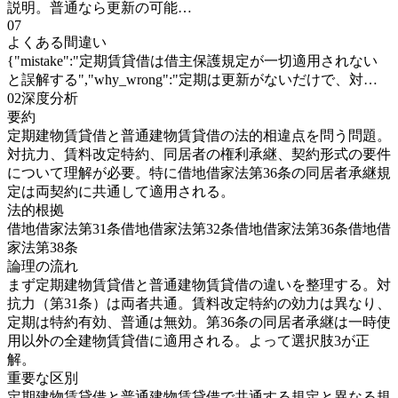
説明。普通なら更新の可能…
07
よくある間違い
{"mistake":"定期賃貸借は借主保護規定が一切適用されない
と誤解する","why_wrong":"定期は更新がないだけで、対…
02
深度分析
要約
定期建物賃貸借と普通建物賃貸借の法的相違点を問う問題。
対抗力、賃料改定特約、同居者の権利承継、契約形式の要件
について理解が必要。特に借地借家法第36条の同居者承継規
定は両契約に共通して適用される。
法的根拠
借地借家法第31条
借地借家法第32条
借地借家法第36条
借地借
家法第38条
論理の流れ
まず定期建物賃貸借と普通建物賃貸借の違いを整理する。対
抗力（第31条）は両者共通。賃料改定特約の効力は異なり、
定期は特約有効、普通は無効。第36条の同居者承継は一時使
用以外の全建物賃貸借に適用される。よって選択肢3が正
解。
重要な区別
定期建物賃貸借と普通建物賃貸借で共通する規定と異なる規