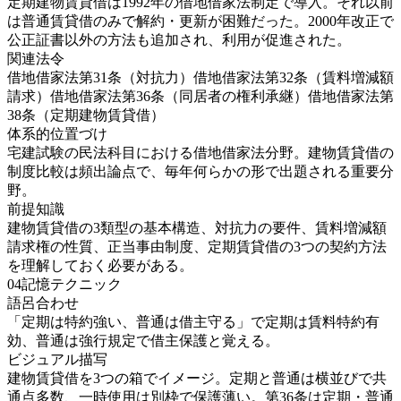
定期建物賃貸借は1992年の借地借家法制定で導入。それ以前
は普通賃貸借のみで解約・更新が困難だった。2000年改正で
公正証書以外の方法も追加され、利用が促進された。
関連法令
借地借家法第31条（対抗力）
借地借家法第32条（賃料増減額
請求）
借地借家法第36条（同居者の権利承継）
借地借家法第
38条（定期建物賃貸借）
体系的位置づけ
宅建試験の民法科目における借地借家法分野。建物賃貸借の
制度比較は頻出論点で、毎年何らかの形で出題される重要分
野。
前提知識
建物賃貸借の3類型の基本構造、対抗力の要件、賃料増減額
請求権の性質、正当事由制度、定期賃貸借の3つの契約方法
を理解しておく必要がある。
04
記憶テクニック
語呂合わせ
「定期は特約強い、普通は借主守る」で定期は賃料特約有
効、普通は強行規定で借主保護と覚える。
ビジュアル描写
建物賃貸借を3つの箱でイメージ。定期と普通は横並びで共
通点多数、一時使用は別枠で保護薄い。第36条は定期・普通