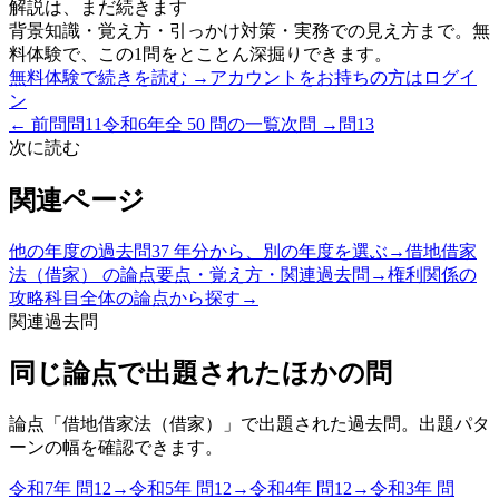
解説は、まだ続きます
背景知識・覚え方・引っかけ対策・実務での見え方まで。無
料体験で、この1問をとことん深掘りできます。
無料体験で続きを読む →
アカウントをお持ちの方はログイ
ン
← 前問
問
11
令和6年
全
50
問の一覧
次問 →
問
13
次に読む
関連ページ
他の年度の過去問
37 年分から、別の年度を選ぶ
→
借地借家
法（借家）
の論点
要点・覚え方・関連過去問
→
権利関係
の
攻略
科目全体の論点から探す
→
関連過去問
同じ論点で出題されたほかの問
論点「
借地借家法（借家）
」で出題された過去問。出題パタ
ーンの幅を確認できます。
令和7年
問
12
→
令和5年
問
12
→
令和4年
問
12
→
令和3年
問