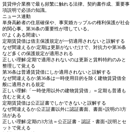
賃貸仲介業務で最も頻繁に触れる法律。契約書作成、重要事
項説明で必須の知識。
ニュース連動
単身高齢者の住居確保や、事実婚カップルの権利保護が社会
的関心事。第36条の重要性が増している。
07
よくある間違い
定期賃貸借は借主保護規定が一切適用されないと誤解する
なぜ間違えるか:
定期は更新がないだけで、対抗力や第36条
など多くの保護規定が適用される
正しい理解:
定期で適用されないのは更新と賃料特約のみと
整理して覚える
第36条は普通賃貸借にしか適用されないと誤解する
なぜ間違えるか:
第36条は一時使用目的を除く建物賃貸借全
般に適用される規定
正しい理解:
「一時使用以外の建物賃貸借」＝定期も普通も
含むと覚える
定期賃貸借は公正証書でしかできないと誤解する
なぜ間違えるか:
公正証書以外に認証書面、書面+説明の3方
法がある
正しい理解:
定期の3方法＝公正証書・認証・書面+説明とセ
ットで覚える