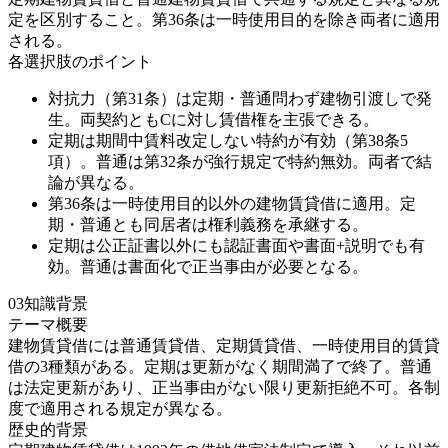
定を区別すること。第36条は一時使用目的を除き両者に適用
される。
各選択肢のポイント
対抗力（第31条）は定期・普通問わず建物引渡しで発
生。両契約ともCに対し賃借権を主張できる。
定期は期間中賃料改定しない特約が有効（第38条5
項）。普通は第32条が強行規定で特約無効。両者で結
論が異なる。
第36条は一時使用目的以外の建物賃貸借に適用。定
期・普通とも同居者は権利義務を承継する。
定期は公正証書以外にも認証書面や書面+説明でも有
効。普通は書面化で正当事由が必要となる。
03
知識背景
テーマ概要
建物賃貸借には普通賃貸借、定期賃貸借、一時使用目的賃貸
借の3種類がある。定期は更新がなく期間満了で終了。普通
は法定更新があり、正当事由がない限り更新拒絶不可。各制
度で適用される規定が異なる。
歴史的背景