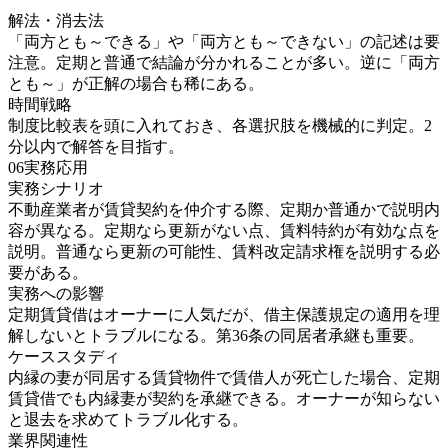
解法・消去法
「両方とも～できる」や「両方とも～できない」の記述は要
注意。定期と普通で結論が分かれることが多い。逆に「両方
とも～」が正解の場合も稀にある。
時間戦略
制度比較表を頭に入れておき、各選択肢を機械的に判定。2
分以内で解答を目指す。
06
実務応用
実務シナリオ
不動産業者が賃貸契約を仲介する際、定期か普通かで説明内
容が異なる。定期なら更新がない点、賃料特約が有効な点を
説明。普通なら更新の可能性、賃料改定請求権を説明する必
要がある。
実務への影響
定期賃貸借はオーナーに人気だが、借主保護規定の適用を理
解しないとトラブルになる。第36条の同居者承継も重要。
ケーススタディ
内縁の妻が同居する賃貸物件で賃借人が死亡した場合、定期
賃貸借でも内縁妻が契約を承継できる。オーナーが知らない
と退去を求めてトラブル化する。
業界関連性