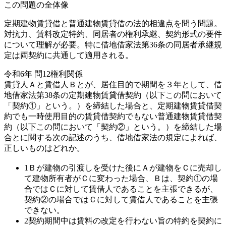
この問題の全体像
定期建物賃貸借と普通建物賃貸借の法的相違点を問う問題。
対抗力、賃料改定特約、同居者の権利承継、契約形式の要件
について理解が必要。特に借地借家法第36条の同居者承継規
定は両契約に共通して適用される。
令和6年
問
12
権利関係
賃貸人Ａと賃借人Ｂとが、居住目的で期間を３年として、借
地借家法第38条の定期建物賃貸借契約（以下この問において
「契約①」という。）を締結した場合と、定期建物賃貸借契
約でも一時使用目的の賃貸借契約でもない普通建物賃貸借契
約（以下この問において「契約②」という。）を締結した場
合とに関する次の記述のうち、借地借家法の規定によれば、
正しいものはどれか。
1
Ｂが建物の引渡しを受けた後にＡが建物をＣに売却し
て建物所有者がＣに変わった場合、Ｂは、契約①の場
合ではＣに対して賃借人であることを主張できるが、
契約②の場合ではＣに対して賃借人であることを主張
できない。
2
契約期間中は賃料の改定を行わない旨の特約を契約に