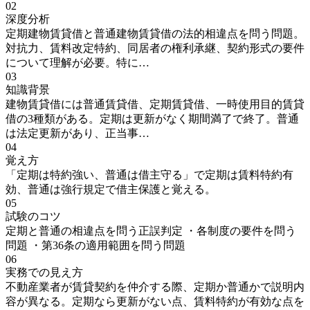
02
深度分析
定期建物賃貸借と普通建物賃貸借の法的相違点を問う問題。
対抗力、賃料改定特約、同居者の権利承継、契約形式の要件
について理解が必要。特に…
03
知識背景
建物賃貸借には普通賃貸借、定期賃貸借、一時使用目的賃貸
借の3種類がある。定期は更新がなく期間満了で終了。普通
は法定更新があり、正当事…
04
覚え方
「定期は特約強い、普通は借主守る」で定期は賃料特約有
効、普通は強行規定で借主保護と覚える。
05
試験のコツ
定期と普通の相違点を問う正誤判定 ・各制度の要件を問う
問題 ・第36条の適用範囲を問う問題
06
実務での見え方
不動産業者が賃貸契約を仲介する際、定期か普通かで説明内
容が異なる。定期なら更新がない点、賃料特約が有効な点を