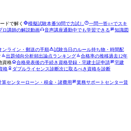
ードで解く
模擬試験
本番50問で力試し
一問一答
○×でスキ
プロ講師の解説動画
音声講座
通勤中でも学習できる
知識図
オンライン・郵送の手順
試験当日のルール
持ち物・時間配
タ
出題傾向分析
頻出論点ランキング
合格率の推移
過去12年
他資格
合格発表後の手続き
資格登録・宅建士証申請
宅建
資格
ダブルライセンス診断
次に取るべき資格を診断
計算センター
ローン・税金・諸費用
業務サポートセンター
賃