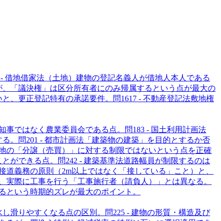
4 - 借地借家法（土地）
建物の登記名義人が借地人本人である
が、「議決権」は区分所有者にのみ帰属するという点が最大の
いと、更正登記特有の承諾要件。
問
16
17 - 不動産登記法
敷地権
知事ではなく農業委員会である点。
問
18
3 - 国土利用計画法
する。
問
20
1 - 都市計画法
「建築物の建築」を目的とするか否
地の「分譲（売買）」に対する制限ではないという点を正確
ことができる点。
問
24
2 - 建築基準法
道路幅員が制限するのは
接道義務の原則（2m以上ではなく「接している」こと）と、
、実際に工事を行う「工事施行者（請負人）」とは異なる。
るという時期的ズレが最大のポイント。
水し滑りやすくなる点の区別。
問
22
5 - 建物の形質・構造及び