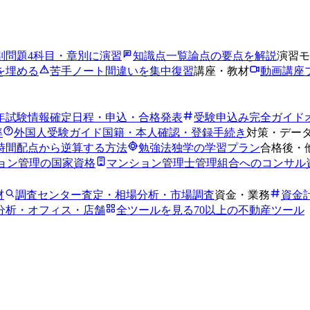
別問題
4科目・章別に演習
知識点一覧
論点の要点を解説
演習モ
を埋める
苦手ノート
間違いを集中復習
講座・教材
動画講座
6年試験情報
確定日程・申込・合格発表
受験申込み完全ガイド
率
外国人受験ガイド
国籍・本人確認・登録手続き
対策・デー
時間
配点から逆算する方法
勉強法
独学の学習プラン
合格後・
ョン管理の国家資格
マンション管理士
管理組合へのコンサル
材
調査センター
査定・相場分析・市場調査
資金・業務
資金
分析・オフィス・店舗
全ツールを見る
70以上の不動産ツール