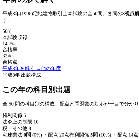
平成8年
(
1996
)宅地建物取引士本試験の全50問。各問の
8視点
す。
50
問
本試験収録
14.7
%
合格率
32
点
合格点
平成8年
を解く →
他の年度
平成8年
出題構成
この年の科目別出題
全
50
問の科目別の構成。配点と問題数の対応が一目で分かり
権利関係
5
法令上の制限
10
税・その他
8
宅建業法
0
問
(
0
%) ・配点
20
点
権利関係
5
問
(
10
%) ・配点
14
点