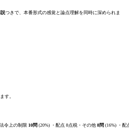
解説
つきで、本番形式の感覚と論点理解を同時に深められま
ます。
法令上の制限
10
問
(
20
%) ・配点
8
点
税・その他
8
問
(
16
%) ・配