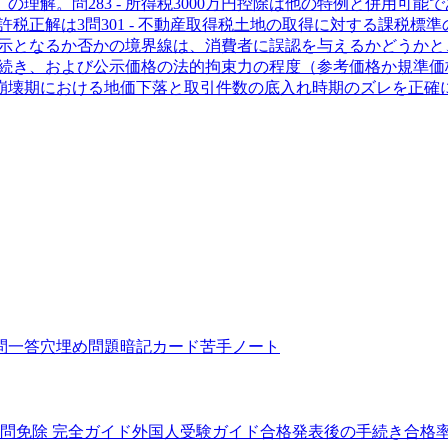
）の理解。
問
28
3 - 所得税
3000万円控除は他の特例と併用可
免許税
正解は3
問
30
1 - 不動産取得税
土地の取得に対する課税標準
示となるか否かの境界線は、消費者に誤認を与えるかどうかと
続き、および公示価格の法的拘束力の程度（参考価格か規準価
崩壊期における地価下落と取引件数の底入れ時期のズレを正確
問一答
穴埋め問題
暗記カード
苦手ノート
5問免除 完全ガイド
外国人受験ガイド
合格発表後の手続き
合格