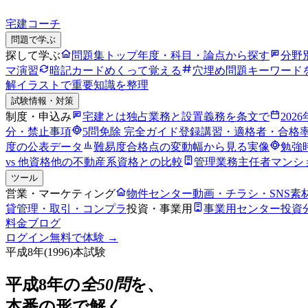
宅建コーチ
問題で学ぶ
探して学ぶ
問題集トップ
年度・科目・論点から探す
分野
マ演習
暗記カード
めくって覚える
穴埋め問題
キーワード
解
イラストで重要知識を整理
試験情報・対策
制度・申込み
宅建とは
独占業務と設置義務を条文で
202
分・禁止事項
5問免除 完全ガイド
登録講習・適格者・合格
度の公表データ
難易度
合格点の変動幅から見る実像
勉強
vs 他資格
他の不動産系資格との比較
管理業務主任者
マンシ
ツール
営業・マーケティング
物件センター
動画・チラシ・SNS素
貸管理・取引・コンプラ
投資・事業用
事業用センター
投資
料金
ブログ
ログイン
無料で体験 →
平成8年
(
1996
)本試験
平成8年
の
全50問
を、
本番の形で解く