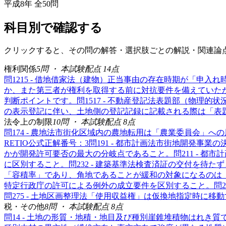
平成8年
全
50
問
科目別で確認する
クリックすると、その問の解答・選択肢ごとの解説・関連論
権利関係
5
問 ・ 本試験配点
14
点
問
12
15 - 借地借家法（建物）
正当事由の存在時期が「申入れ
か、また第三者が権利を取得する前に対抗要件を備えていた
判断ポイントです。
問
15
17 - 不動産登記法
表題部（物理的状
の表示登記に伴い、土地側の登記記録に記載される際は「表
法令上の制限
10
問 ・ 本試験配点
8
点
問
17
4 - 農地法
市街化区域内の農地転用は「農業委員会」への
RETIO公式正解番号：3
問
19
1 - 都市計画法
市街地開発事業の
かが開発許可要否の最大の分岐点であること。
問
21
1 - 都市
に区別すること。
問
23
2 - 建築基準法
検査済証の交付を待たず
「容積率」であり、角地であることが緩和の対象になるのは
特定行政庁の許可による例外の成立要件を区別すること。
問
2
問
27
5 - 土地区画整理法
「使用収益権」は仮換地指定時に移動
税・その他
8
問 ・ 本試験配点
8
点
問
1
4 - 土地の形質・地積・地目及び種別
崖錐堆積物はれき質