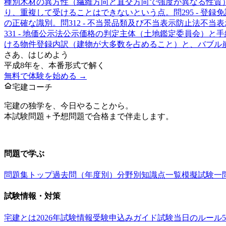
種別
木材の異方性（繊維方向と直交方向で強度が異なる性質
り、重複して受けることはできないという点。
問
29
5 - 登録
の正確な識別。
問
31
2 - 不当景品類及び不当表示防止法
不当表
33
1 - 地価公示法
公示価格の判定主体（土地鑑定委員会）と手
ける物件登録内訳（建物が大多数を占めること）と、バブル
さあ、はじめよう
平成8年
を、本番形式で解く
無料で体験を始める →
宅建コーチ
宅建の独学を、今日やることから。
本試験問題＋予想問題で合格まで伴走します。
お問い合わせ：
support@takkenai.jp
問題で学ぶ
問題集トップ
過去問（年度別）
分野別
知識点一覧
模擬試験
一
試験情報・対策
宅建とは
2026年試験情報
受験申込みガイド
試験当日のルール