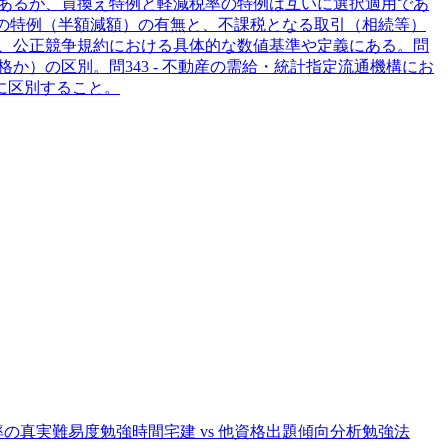
能であるが、買換え特例と軽減税率の特例は互いに選択適用であ
の特例（半額減額）の有無と、不課税となる取引（相続等）
、公正競争規約における具体的な数値基準や定義にある。
問
格か）の区別。
問
34
3 - 不動産の需給・統計
指定流通機構にお
に区別すること。
率の真実
難易度
勉強時間
宅建 vs 他資格
出題傾向分析
勉強法