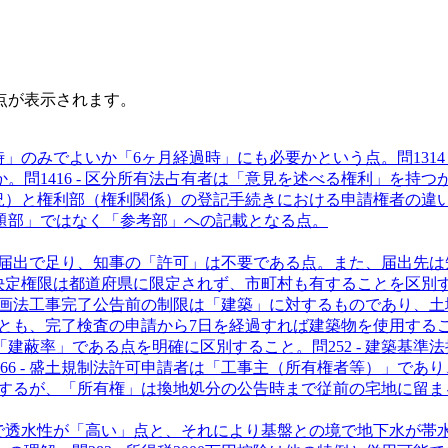
点が表示されます。
時」のみでよいか「6ヶ月経過時」にも必要かという点。
問
13
1
か。
問
14
16 - 区分所有法
占有者は「意見を述べる権利」を持つ
況）と権利部（権利関係）の登記手続きにおける申請権者の違
題部」ではなく「参考部」への記載となる点。
届出で足り、知事の「許可」は不要である点。また、届出先は
決定権限は都道府県に限定されず、市町村も有することを区別
計画法
工事完了公告前の制限は「建築」に対するものであり、土
とも、完了検査の申請から7日を経過すれば建築物を使用する
「建蔽率」である点を明確に区別すること。
問
25
2 - 建築基準法
6
6 - 盛土規制法
許可申請者は「工事主（所有権者等）」であり
するが、「所有権」は換地処分の公告時まで従前の宅地に留ま
で透水性が「高い」点と、それにより基盤との境で地下水が帯