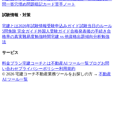
問一答
穴埋め問題
暗記カード
苦手ノート
試験情報・対策
宅建とは
2026年試験情報
受験申込みガイド
試験当日のルール
5問免除 完全ガイド
外国人受験ガイド
合格発表後の手続き
合
格率の真実
難易度
勉強時間
宅建 vs 他資格
出題傾向分析
勉強
法
サービス
料金プラン
宅建コーチとは
不動産AI ツール一覧
ブログ
お問
い合わせ
プライバシーポリシー
利用規約
©
2026
宅建コーチ
不動産業務ツールをお探しの方 →
不動産
AI ツール一覧