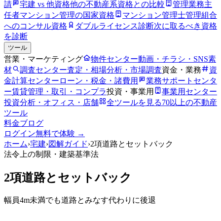
請
宅建 vs 他資格
他の不動産系資格との比較
管理業務主
任者
マンション管理の国家資格
マンション管理士
管理組合
へのコンサル資格
ダブルライセンス診断
次に取るべき資格
を診断
ツール
営業・マーケティング
物件センター
動画・チラシ・SNS素
材
調査センター
査定・相場分析・市場調査
資金・業務
資
金計算センター
ローン・税金・諸費用
業務サポートセンタ
ー
賃貸管理・取引・コンプラ
投資・事業用
事業用センター
投資分析・オフィス・店舗
全ツールを見る
70以上の不動産
ツール
料金
ブログ
ログイン
無料で体験 →
ホーム
›
宅建
›
図解ガイド
›
2項道路とセットバック
法令上の制限
・建築基準法
2項道路とセットバック
幅員4m未満でも道路とみなす代わりに後退