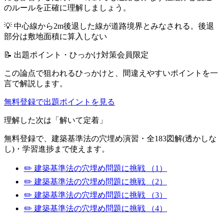
のルールを正確に理解しましょう。
💡
中心線から2m後退した線が道路境界とみなされる。後退
部分は敷地面積に算入しない
📝 出題ポイント・ひっかけ対策
会員限定
この論点で狙われるひっかけと、間違えやすいポイントを一
言で解説します。
無料登録で出題ポイントを見る
理解した次は「解いて定着」
無料登録で、
建築基準法
の穴埋め演習・全183図解(透かしな
し)・学習進捗まで使えます。
✏️
建築基準法
の穴埋め問題に挑戦
（1）
✏️
建築基準法
の穴埋め問題に挑戦
（2）
✏️
建築基準法
の穴埋め問題に挑戦
（3）
✏️
建築基準法
の穴埋め問題に挑戦
（4）