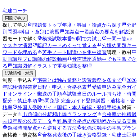
宅建コーチ
問題で学ぶ
探して学ぶ
問題集トップ
年度・科目・論点から探す
分野
別問題
4科目・章別に演習
知識点一覧
論点の要点を解説
演
習モードで解く
模擬試験
本番50問で力試し
一問一答
○×
でスキマ演習
暗記カード
めくって覚える
穴埋め問題
キー
ワードを埋める
苦手ノート
間違いを集中復習
講座・教材
動画講座
プロ講師の解説動画
音声講座
通勤中でも学習でき
る
知識図解
イラストで重要知識を整理
試験情報・対策
制度・申込み
宅建とは
独占業務と設置義務を条文で
2026
年試験情報
確定日程・申込・合格発表
受験申込み完全ガイ
ド
オンライン・郵送の手順
試験当日のルール
持ち物・時間
配分・禁止事項
5問免除 完全ガイド
登録講習・適格者・合
格率
外国人受験ガイド
国籍・本人確認・登録手続き
対策・
データ
出題傾向分析
頻出論点ランキング
合格率の推移
過
去12年度の公表データ
難易度
合格点の変動幅から見る実像
勉強時間
配点から逆算する方法
勉強法
独学の学習プラン
合格後・他資格
合格発表後の手続き
資格登録・宅建士証申