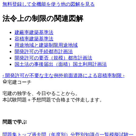
無料登録して全機能を使う
他の図解を見る
法令上の制限
の関連図解
建蔽率
建築基準法
容積率
建築基準法
用途地域と建築制限
用途地域
開発許可の手続
都市計画法
開発許可の要否（規模）
都市計画法
国土法の事後届出（面積）
国土利用計画法
‹
開発許可が不要な主な例外
前面道路による容積率制限
›
宅建コーチ
宅建の独学を、今日やることから。
本試験問題＋予想問題で合格まで伴走します。
お問い合わせ：
support@takkenai.jp
問題で学ぶ
問題集トップ
過去問（年度別）
分野別
知識点一覧
模擬試験
一