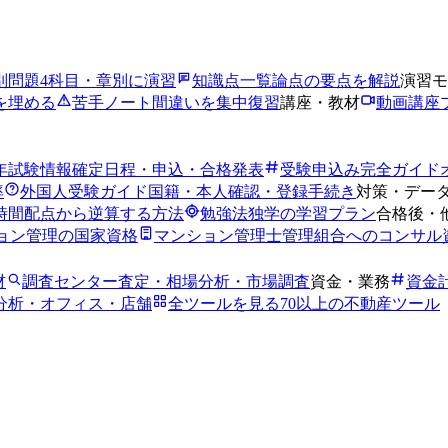
別問題
4科目・章別に演習
知識点一覧
論点の要点を解説
演習モ
を埋める
苦手ノート
間違いを集中復習
講座・教材
動画講座
6年試験情報
確定日程・申込・合格発表
受験申込み完全ガイド
率
外国人受験ガイド
国籍・本人確認・登録手続き
対策・デー
時間
配点から逆算する方法
勉強法
独学の学習プラン
合格後・
ョン管理の国家資格
マンション管理士
管理組合へのコンサル
材
調査センター
査定・相場分析・市場調査
資金・業務
資金
分析・オフィス・店舗
全ツールを見る
70以上の不動産ツール