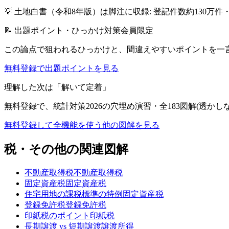
💡
土地白書（令和8年版）は脚注に収録: 登記件数約130万件
📝 出題ポイント・ひっかけ対策
会員限定
この論点で狙われるひっかけと、間違えやすいポイントを一
無料登録で出題ポイントを見る
理解した次は「解いて定着」
無料登録で、
統計対策2026
の穴埋め演習・全183図解(透かし
無料登録して全機能を使う
他の図解を見る
税・その他
の関連図解
不動産取得税
不動産取得税
固定資産税
固定資産税
住宅用地の課税標準の特例
固定資産税
登録免許税
登録免許税
印紙税のポイント
印紙税
長期譲渡 vs 短期譲渡
譲渡所得