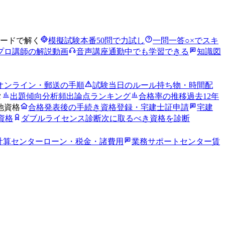
ードで解く
模擬試験
本番50問で力試し
一問一答
○×でスキ
プロ講師の解説動画
音声講座
通勤中でも学習できる
知識図
オンライン・郵送の手順
試験当日のルール
持ち物・時間配
タ
出題傾向分析
頻出論点ランキング
合格率の推移
過去12年
他資格
合格発表後の手続き
資格登録・宅建士証申請
宅建
資格
ダブルライセンス診断
次に取るべき資格を診断
計算センター
ローン・税金・諸費用
業務サポートセンター
賃