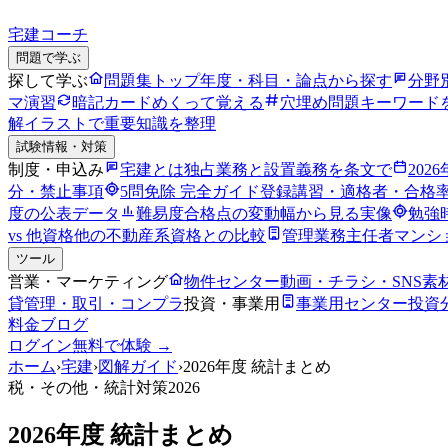
宅建コーチ
問題で学ぶ
探して学ぶ
問題集トップ
年度・科目・論点から探す
分野
マ演習
暗記カード
めくって覚える
穴埋め問題
キーワード
解
イラストで重要知識を整理
試験情報・対策
制度・申込み
宅建とは
独占業務と設置義務を条文で
202
分・禁止事項
5問免除 完全ガイド
登録講習・適格者・合格
度の公表データ
難易度
合格点の変動幅から見る実像
勉強
vs 他資格
他の不動産系資格との比較
管理業務主任者
マンシ
ツール
営業・マーケティング
物件センター
動画・チラシ・SNS素
貸管理・取引・コンプラ
投資・事業用
事業用センター
投資
料金
ブログ
ログイン
無料で体験 →
ホーム
›
宅建
›
図解ガイド
›
2026年度 統計まとめ
税・その他
・統計対策2026
2026年度 統計まとめ