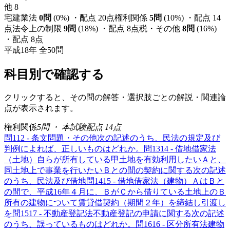
他
8
宅建業法
0
問
(
0
%) ・配点
20
点
権利関係
5
問
(
10
%) ・配点
14
点
法令上の制限
9
問
(
18
%) ・配点
8
点
税・その他
8
問
(
16
%)
・配点
8
点
平成18年
全
50
問
科目別で確認する
クリックすると、その問の解答・選択肢ごとの解説・関連論
点が表示されます。
権利関係
5
問 ・ 本試験配点
14
点
問
1
12 - 条文問題・その他
次の記述のうち、民法の規定及び
判例によれば、正しいものはどれか。
問
13
14 - 借地借家法
（土地）
自らが所有している甲土地を有効利用したいＡと、
同土地上で事業を行いたいＢとの間の契約に関する次の記述
のうち、民法及び借地
問
14
15 - 借地借家法（建物）
ＡはＢと
の間で、平成16年４月に、ＢがＣから借りている土地上のＢ
所有の建物について賃貸借契約（期間２年）を締結し引渡し
を
問
15
17 - 不動産登記法
不動産登記の申請に関する次の記述
のうち、誤っているものはどれか。
問
16
16 - 区分所有法
建物