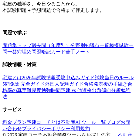
宅建の独学を、今日やることから。
本試験問題＋予想問題で合格まで伴走します。
お問い合わせ：
support@takkenai.jp
問題で学ぶ
問題集トップ
過去問（年度別）
分野別
知識点一覧
模擬試験
一
問一答
穴埋め問題
暗記カード
苦手ノート
試験情報・対策
宅建とは
2026年試験情報
受験申込みガイド
試験当日のルール
5問免除 完全ガイド
外国人受験ガイド
合格発表後の手続き
合
格率の真実
難易度
勉強時間
宅建 vs 他資格
出題傾向分析
勉強
法
サービス
料金プラン
宅建コーチとは
不動産AI ツール一覧
ブログ
お問
い合わせ
プライバシーポリシー
利用規約
©
2026
宅建コーチ
不動産業務ツールをお探しの方 →
不動産