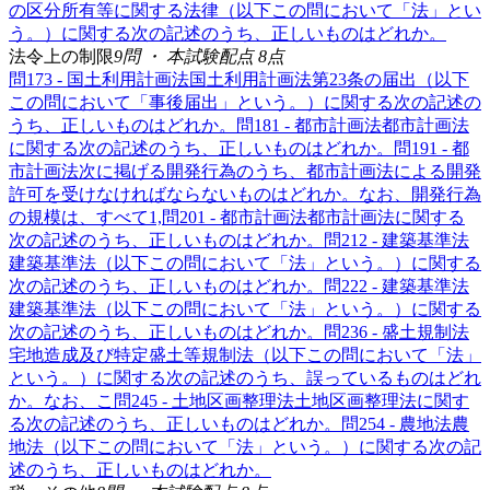
の区分所有等に関する法律（以下この問において「法」とい
う。）に関する次の記述のうち、正しいものはどれか。
法令上の制限
9
問 ・ 本試験配点
8
点
問
17
3 - 国土利用計画法
国土利用計画法第23条の届出（以下
この問において「事後届出」という。）に関する次の記述の
うち、正しいものはどれか。
問
18
1 - 都市計画法
都市計画法
に関する次の記述のうち、正しいものはどれか。
問
19
1 - 都
市計画法
次に掲げる開発行為のうち、都市計画法による開発
許可を受けなければならないものはどれか。なお、開発行為
の規模は、すべて1,
問
20
1 - 都市計画法
都市計画法に関する
次の記述のうち、正しいものはどれか。
問
21
2 - 建築基準法
建築基準法（以下この問において「法」という。）に関する
次の記述のうち、正しいものはどれか。
問
22
2 - 建築基準法
建築基準法（以下この問において「法」という。）に関する
次の記述のうち、正しいものはどれか。
問
23
6 - 盛土規制法
宅地造成及び特定盛土等規制法（以下この問において「法」
という。）に関する次の記述のうち、誤っているものはどれ
か。なお、こ
問
24
5 - 土地区画整理法
土地区画整理法に関す
る次の記述のうち、正しいものはどれか。
問
25
4 - 農地法
農
地法（以下この問において「法」という。）に関する次の記
述のうち、正しいものはどれか。