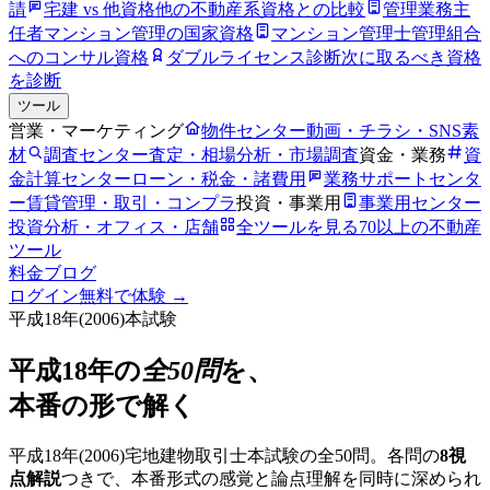
請
宅建 vs 他資格
他の不動産系資格との比較
管理業務主
任者
マンション管理の国家資格
マンション管理士
管理組合
へのコンサル資格
ダブルライセンス診断
次に取るべき資格
を診断
ツール
営業・マーケティング
物件センター
動画・チラシ・SNS素
材
調査センター
査定・相場分析・市場調査
資金・業務
資
金計算センター
ローン・税金・諸費用
業務サポートセンタ
ー
賃貸管理・取引・コンプラ
投資・事業用
事業用センター
投資分析・オフィス・店舗
全ツールを見る
70以上の不動産
ツール
料金
ブログ
ログイン
無料で体験 →
平成18年
(
2006
)本試験
平成18年
の
全50問
を、
本番の形で解く
平成18年
(
2006
)宅地建物取引士本試験の全50問。各問の
8視
点解説
つきで、本番形式の感覚と論点理解を同時に深められ