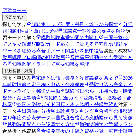
宅建コーチ
問題で学ぶ
探して学ぶ
問題集トップ
年度・科目・論点から探す
分野
別問題
4科目・章別に演習
知識点一覧
論点の要点を解説
演
習モードで解く
模擬試験
本番50問で力試し
一問一答
○×
でスキマ演習
暗記カード
めくって覚える
穴埋め問題
キー
ワードを埋める
苦手ノート
間違いを集中復習
講座・教材
動画講座
プロ講師の解説動画
音声講座
通勤中でも学習でき
る
知識図解
イラストで重要知識を整理
試験情報・対策
制度・申込み
宅建とは
独占業務と設置義務を条文で
2026
年試験情報
確定日程・申込・合格発表
受験申込み完全ガイ
ド
オンライン・郵送の手順
試験当日のルール
持ち物・時間
配分・禁止事項
5問免除 完全ガイド
登録講習・適格者・合
格率
外国人受験ガイド
国籍・本人確認・登録手続き
対策・
データ
出題傾向分析
頻出論点ランキング
合格率の推移
過
去12年度の公表データ
難易度
合格点の変動幅から見る実像
勉強時間
配点から逆算する方法
勉強法
独学の学習プラン
合格後・他資格
合格発表後の手続き
資格登録・宅建士証申