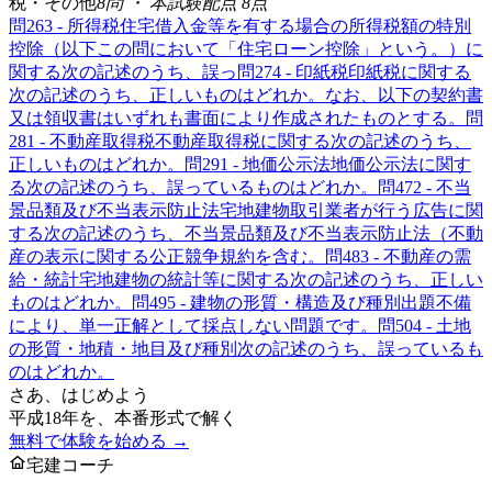
税・その他
8
問 ・ 本試験配点
8
点
問
26
3 - 所得税
住宅借入金等を有する場合の所得税額の特別
控除（以下この問において「住宅ローン控除」という。）に
関する次の記述のうち、誤っ
問
27
4 - 印紙税
印紙税に関する
次の記述のうち、正しいものはどれか。なお、以下の契約書
又は領収書はいずれも書面により作成されたものとする。
問
28
1 - 不動産取得税
不動産取得税に関する次の記述のうち、
正しいものはどれか。
問
29
1 - 地価公示法
地価公示法に関す
る次の記述のうち、誤っているものはどれか。
問
47
2 - 不当
景品類及び不当表示防止法
宅地建物取引業者が行う広告に関
する次の記述のうち、不当景品類及び不当表示防止法（不動
産の表示に関する公正競争規約を含む。
問
48
3 - 不動産の需
給・統計
宅地建物の統計等に関する次の記述のうち、正しい
ものはどれか。
問
49
5 - 建物の形質・構造及び種別
出題不備
により、単一正解として採点しない問題です。
問
50
4 - 土地
の形質・地積・地目及び種別
次の記述のうち、誤っているも
のはどれか。
さあ、はじめよう
平成18年
を、本番形式で解く
無料で体験を始める →
宅建コーチ