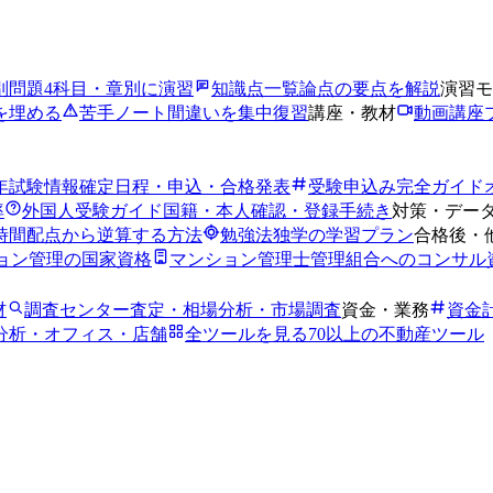
別問題
4科目・章別に演習
知識点一覧
論点の要点を解説
演習モ
を埋める
苦手ノート
間違いを集中復習
講座・教材
動画講座
6年試験情報
確定日程・申込・合格発表
受験申込み完全ガイド
率
外国人受験ガイド
国籍・本人確認・登録手続き
対策・デー
時間
配点から逆算する方法
勉強法
独学の学習プラン
合格後・
ョン管理の国家資格
マンション管理士
管理組合へのコンサル
材
調査センター
査定・相場分析・市場調査
資金・業務
資金
分析・オフィス・店舗
全ツールを見る
70以上の不動産ツール