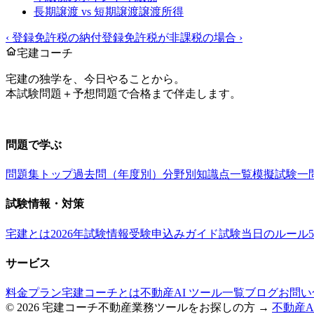
長期譲渡 vs 短期譲渡
譲渡所得
‹
登録免許税の納付
登録免許税が非課税の場合
›
宅建コーチ
宅建の独学を、今日やることから。
本試験問題＋予想問題で合格まで伴走します。
お問い合わせ：
support@takkenai.jp
問題で学ぶ
問題集トップ
過去問（年度別）
分野別
知識点一覧
模擬試験
一
試験情報・対策
宅建とは
2026年試験情報
受験申込みガイド
試験当日のルール
サービス
料金プラン
宅建コーチとは
不動産AI ツール一覧
ブログ
お問い
©
2026
宅建コーチ
不動産業務ツールをお探しの方 →
不動産A