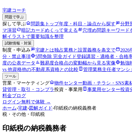
宅建コーチ
問題で学ぶ
探して学ぶ
問題集トップ
年度・科目・論点から探す
分野
マ演習
暗記カード
めくって覚える
穴埋め問題
キーワード
解
イラストで重要知識を整理
試験情報・対策
制度・申込み
宅建とは
独占業務と設置義務を条文で
202
分・禁止事項
5問免除 完全ガイド
登録講習・適格者・合格
度の公表データ
難易度
合格点の変動幅から見る実像
勉強
vs 他資格
他の不動産系資格との比較
管理業務主任者
マンシ
ツール
営業・マーケティング
物件センター
動画・チラシ・SNS素
貸管理・取引・コンプラ
投資・事業用
事業用センター
投資
料金
ブログ
ログイン
無料で体験 →
ホーム
›
宅建
›
図解ガイド
›
印紙税の納税義務者
税・その他
・印紙税
印紙税の納税義務者