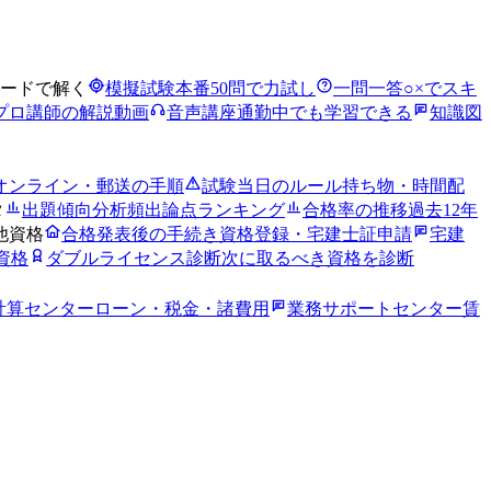
ードで解く
模擬試験
本番50問で力試し
一問一答
○×でスキ
プロ講師の解説動画
音声講座
通勤中でも学習できる
知識図
オンライン・郵送の手順
試験当日のルール
持ち物・時間配
タ
出題傾向分析
頻出論点ランキング
合格率の推移
過去12年
他資格
合格発表後の手続き
資格登録・宅建士証申請
宅建
資格
ダブルライセンス診断
次に取るべき資格を診断
計算センター
ローン・税金・諸費用
業務サポートセンター
賃