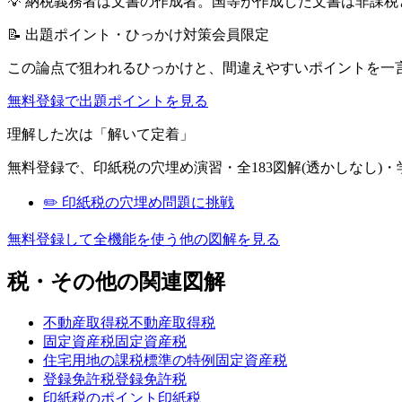
💡
納税義務者は文書の作成者。国等が作成した文書は非課税
📝 出題ポイント・ひっかけ対策
会員限定
この論点で狙われるひっかけと、間違えやすいポイントを一
無料登録で出題ポイントを見る
理解した次は「解いて定着」
無料登録で、
印紙税
の穴埋め演習・全183図解(透かしなし)
✏️
印紙税
の穴埋め問題に挑戦
無料登録して全機能を使う
他の図解を見る
税・その他
の関連図解
不動産取得税
不動産取得税
固定資産税
固定資産税
住宅用地の課税標準の特例
固定資産税
登録免許税
登録免許税
印紙税のポイント
印紙税