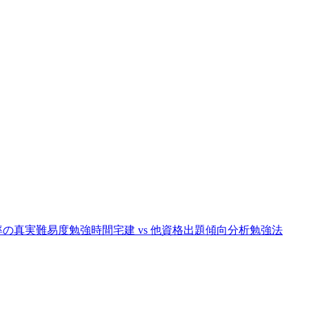
率の真実
難易度
勉強時間
宅建 vs 他資格
出題傾向分析
勉強法