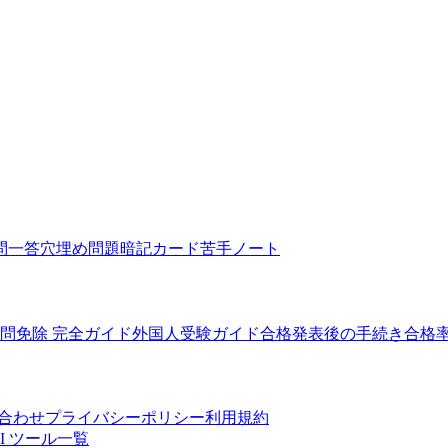
問一答
穴埋め問題
暗記カード
苦手ノート
5問免除 完全ガイド
外国人受験ガイド
合格発表後の手続き
合格
合わせ
プライバシーポリシー
利用規約
I ツール一覧