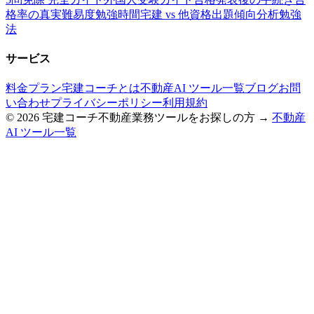
格率の真実
難易度
勉強時間
宅建 vs 他資格
出題傾向分析
勉強
法
サービス
料金プラン
宅建コーチとは
不動産AI ツール一覧
ブログ
お問
い合わせ
プライバシーポリシー
利用規約
©
2026
宅建コーチ
不動産業務ツールをお探しの方 →
不動産
AI ツール一覧