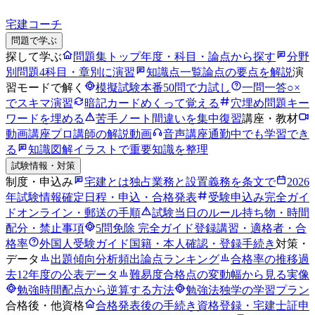
宅建コーチ
問題で学ぶ
探して学ぶ
問題集トップ
年度・科目・論点から探す
分野
別問題
4科目・章別に演習
知識点一覧
論点の要点を解説
演
習モードで解く
模擬試験
本番50問で力試し
一問一答
○×
でスキマ演習
暗記カード
めくって覚える
穴埋め問題
キー
ワードを埋める
苦手ノート
間違いを集中復習
講座・教材
動画講座
プロ講師の解説動画
音声講座
通勤中でも学習でき
る
知識図解
イラストで重要知識を整理
試験情報・対策
制度・申込み
宅建とは
独占業務と設置義務を条文で
2026
年試験情報
確定日程・申込・合格発表
受験申込み完全ガイ
ド
オンライン・郵送の手順
試験当日のルール
持ち物・時間
配分・禁止事項
5問免除 完全ガイド
登録講習・適格者・合
格率
外国人受験ガイド
国籍・本人確認・登録手続き
対策・
データ
出題傾向分析
頻出論点ランキング
合格率の推移
過
去12年度の公表データ
難易度
合格点の変動幅から見る実像
勉強時間
配点から逆算する方法
勉強法
独学の学習プラン
合格後・他資格
合格発表後の手続き
資格登録・宅建士証申