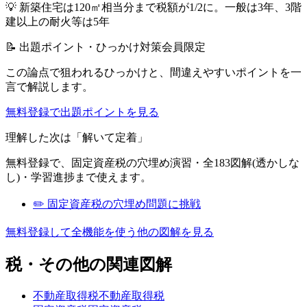
💡
新築住宅は120㎡相当分まで税額が1/2に。一般は3年、3階
建以上の耐火等は5年
📝 出題ポイント・ひっかけ対策
会員限定
この論点で狙われるひっかけと、間違えやすいポイントを一
言で解説します。
無料登録で出題ポイントを見る
理解した次は「解いて定着」
無料登録で、
固定資産税
の穴埋め演習・全183図解(透かしな
し)・学習進捗まで使えます。
✏️
固定資産税
の穴埋め問題に挑戦
無料登録して全機能を使う
他の図解を見る
税・その他
の関連図解
不動産取得税
不動産取得税