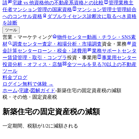
請
宅建 vs 他資格
他の不動産系資格との比較
管理業務主
任者
マンション管理の国家資格
マンション管理士
管理組合
へのコンサル資格
ダブルライセンス診断
次に取るべき資格
を診断
ツール
営業・マーケティング
物件センター
動画・チラシ・SNS素
材
調査センター
査定・相場分析・市場調査
資金・業務
資
金計算センター
ローン・税金・諸費用
業務サポートセンタ
ー
賃貸管理・取引・コンプラ
投資・事業用
事業用センター
投資分析・オフィス・店舗
全ツールを見る
70以上の不動産
ツール
料金
ブログ
ログイン
無料で体験 →
ホーム
›
宅建
›
図解ガイド
›
新築住宅の固定資産税の減額
税・その他
・固定資産税
新築住宅の固定資産税の減額
一定期間、税額が1/2に減額される