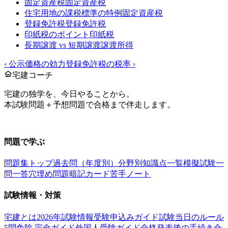
固定資産税
固定資産税
住宅用地の課税標準の特例
固定資産税
登録免許税
登録免許税
印紙税のポイント
印紙税
長期譲渡 vs 短期譲渡
譲渡所得
‹
公示価格の効力
登録免許税の税率
›
宅建コーチ
宅建の独学を、今日やることから。
本試験問題＋予想問題で合格まで伴走します。
お問い合わせ：
support@takkenai.jp
問題で学ぶ
問題集トップ
過去問（年度別）
分野別
知識点一覧
模擬試験
一
問一答
穴埋め問題
暗記カード
苦手ノート
試験情報・対策
宅建とは
2026年試験情報
受験申込みガイド
試験当日のルール
5問免除 完全ガイド
外国人受験ガイド
合格発表後の手続き
合