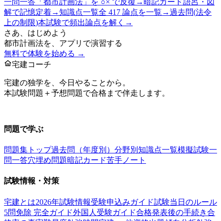
一問一答
「
都市計画法
」を ○× で反復
→
暗記カード
語呂・図
解で記憶定着
→
知識点一覧
全 417 論点を一覧
→
過去問(
法令
上の制限
)
本試験で頻出論点を解く
→
さあ、はじめよう
都市計画法
を、アプリで演習する
無料で体験を始める →
宅建コーチ
宅建の独学を、今日やることから。
本試験問題＋予想問題で合格まで伴走します。
お問い合わせ：
support@takkenai.jp
問題で学ぶ
問題集トップ
過去問（年度別）
分野別
知識点一覧
模擬試験
一
問一答
穴埋め問題
暗記カード
苦手ノート
試験情報・対策
宅建とは
2026年試験情報
受験申込みガイド
試験当日のルール
5問免除 完全ガイド
外国人受験ガイド
合格発表後の手続き
合