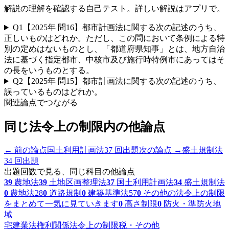
解説の理解を確認する自己テスト。詳しい解説はアプリで。
Q
1
【2025年 問16】都市計画法に関する次の記述のうち、
正しいものはどれか。ただし、この問において条例による特
別の定めはないものとし、「都道府県知事」とは、地方自治
法に基づく指定都市、中核市及び施行時特例市にあってはそ
の長をいうものとする。
Q
2
【2025年 問15】都市計画法に関する次の記述のうち、
誤っているものはどれか。
関連論点でつながる
同じ
法令上の制限
内の他論点
← 前の論点
国土利用計画法
37
回出題
次の論点 →
盛土規制法
34
回出題
出題回数で見る、同じ科目の他論点
39
農地法
39
土地区画整理法
37
国土利用計画法
34
盛土規制法
0
農地法28
0
道路規制
0
建築基準法57
0
その他の法令上の制限
をまとめて一気に見ていきます
0
高さ制限
0
防火・準防火地
域
宅建業法
権利関係
法令上の制限
税・その他