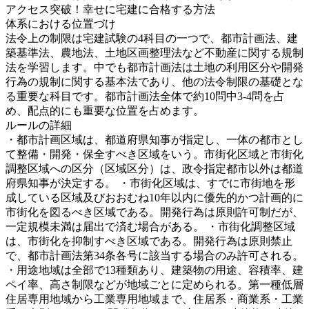
アクセス突破！幸せに宅建に合格する方法
体系における位置づけ
法令上の制限は宅建試験の4科目の一つで、都市計画法、建
築基準法、農地法、土地区画整理法など不動産に関する規制
法を学習します。中でも都市計画法は土地の利用区分や開発
行為の規制に関する基本法であり、他の法令制限の基礎とな
る重要な科目です。都市計画法全体で約10問中3-4問を占
め、配点的にも重要な位置を占めます。
ルールの詳細
・
都市計画区域は、都道府県知事が指定し、一体の都市とし
て整備・開発・保全すべき区域をいう。市街化区域と市街化
調整区域への区分（区域区分）は、政令指定都市以外は都道
府県知事が決定する。 ・市街化区域は、すでに市街地を形
成している区域及びおおむね10年以内に優先的かつ計画的に
市街化を図るべき区域である。開発行為は原則許可制だが、
一定規模未満は届出で済む場合がある。 ・市街化調整区域
は、市街化を抑制すべき区域である。開発行為は原則禁止
で、都市計画法第34条各号に該当する場合のみ許可される。
・用途地域は全部で13種類あり、建築物の用途、容積率、建
ペイ率、高さ制限などが地域ごとに定められる。第一種低層
住居専用地域から工業専用地域まで、住居系・商業系・工業