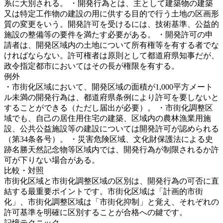
系に大別される。 ・開発行為とは、主として建築物の建築
又は特定工作物の建設の用に供する目的で行う土地の区画形
質の変更をいう。開発許可を受けるには、技術基準、公益的
施設の整備等の要件を満たす必要がある。 ・開発許可の申
請者は、開発区域内の土地について所有権等を有する者でな
ければならない。許可権者は原則として都道府県知事だが、
政令指定都市においてはその長が権限を有する。
例外
・
市街化区域において、開発区域の面積が1,000平方メート
ル未満の開発行為は、都道府県条例により許可を要しないと
することができる（ただし届出が必要）。 ・市街化調整区
域でも、自己の居住用住宅の建築、区域内の農林漁業用施
設、公共公益施設等の建設については開発許可が認められる
（第34条各号）。 ・災害危険区域、文化財保護法による史
跡名勝天然記念物等区域内では、開発行為が制限されるか許
可が下りない場合がある。
比較・対照
市街化区域と市街化調整区域の区別は、開発行為の可否に直
結する最重要ポイントです。市街化区域は「計画的市街
化」、市街化調整区域は「市街化抑制」と覚え、それぞれの
許可基準を明確に区別することが合格への鍵です。
記憶テクニック