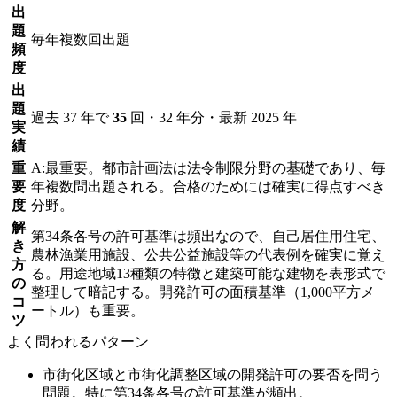
出
題
毎年複数回出題
頻
度
出
題
過去 37 年で
35
回・
32
年分
・最新 2025 年
実
績
重
A:最重要。都市計画法は法令制限分野の基礎であり、毎
要
年複数問出題される。合格のためには確実に得点すべき
度
分野。
解
第34条各号の許可基準は頻出なので、自己居住用住宅、
き
農林漁業用施設、公共公益施設等の代表例を確実に覚え
方
る。用途地域13種類の特徴と建築可能な建物を表形式で
の
整理して暗記する。開発許可の面積基準（1,000平方メ
コ
ートル）も重要。
ツ
よく問われるパターン
市街化区域と市街化調整区域の開発許可の要否を問う
問題。特に第34条各号の許可基準が頻出。