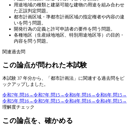
用途地域の種類と建築可能な建物の用途を組み合わせ
た正誤判定問題。
都市計画区域・準都市計画区域の指定権者や内容の違
いを問う問題。
開発行為の定義と許可申請者の要件を問う問題。
各種地区（生産緑地地区、特別用途地区等）の目的・
内容を問う問題。
関連過去問
この論点が問われた本試験
本試験 37 年分から、「
都市計画法
」に関連する過去問をピ
ックアップしました。
令和7年
問
16
→
令和7年
問
15
→
令和6年
問
16
→
令和6年
問
15
→
令和5年
問
16
→
令和5年
問
15
→
令和4年
問
16
→
令和4年
問
15
→
理解度チェック
この論点を、確かめる