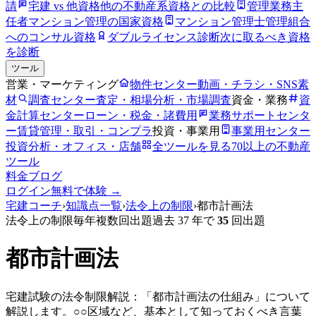
請
宅建 vs 他資格
他の不動産系資格との比較
管理業務主
任者
マンション管理の国家資格
マンション管理士
管理組合
へのコンサル資格
ダブルライセンス診断
次に取るべき資格
を診断
ツール
営業・マーケティング
物件センター
動画・チラシ・SNS素
材
調査センター
査定・相場分析・市場調査
資金・業務
資
金計算センター
ローン・税金・諸費用
業務サポートセンタ
ー
賃貸管理・取引・コンプラ
投資・事業用
事業用センター
投資分析・オフィス・店舗
全ツールを見る
70以上の不動産
ツール
料金
ブログ
ログイン
無料で体験 →
宅建コーチ
›
知識点一覧
›
法令上の制限
›
都市計画法
法令上の制限
毎年複数回出題
過去 37 年で
35
回出題
都市計画法
宅建試験の法令制限解説：「都市計画法の仕組み」について
解説します。○○区域など、基本として知っておくべき言葉