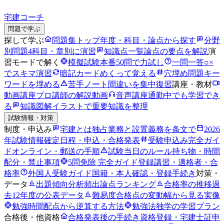
宅建コーチ
問題で学ぶ
探して学ぶ
問題集トップ
年度・科目・論点から探す
分野
別問題
4科目・章別に演習
知識点一覧
論点の要点を解説
演
習モードで解く
模擬試験
本番50問で力試し
一問一答
○×
でスキマ演習
暗記カード
めくって覚える
穴埋め問題
キー
ワードを埋める
苦手ノート
間違いを集中復習
講座・教材
動画講座
プロ講師の解説動画
音声講座
通勤中でも学習でき
る
知識図解
イラストで重要知識を整理
試験情報・対策
制度・申込み
宅建とは
独占業務と設置義務を条文で
2026
年試験情報
確定日程・申込・合格発表
受験申込み完全ガイ
ド
オンライン・郵送の手順
試験当日のルール
持ち物・時間
配分・禁止事項
5問免除 完全ガイド
登録講習・適格者・合
格率
外国人受験ガイド
国籍・本人確認・登録手続き
対策・
データ
出題傾向分析
頻出論点ランキング
合格率の推移
過
去12年度の公表データ
難易度
合格点の変動幅から見る実像
勉強時間
配点から逆算する方法
勉強法
独学の学習プラン
合格後・他資格
合格発表後の手続き
資格登録・宅建士証申