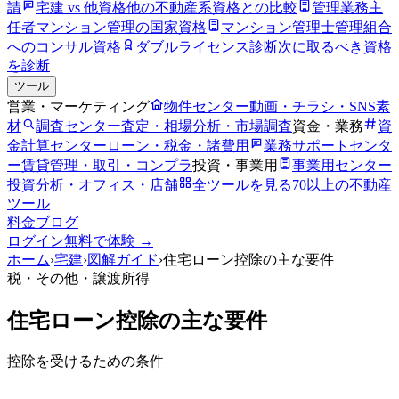
請
宅建 vs 他資格
他の不動産系資格との比較
管理業務主
任者
マンション管理の国家資格
マンション管理士
管理組合
へのコンサル資格
ダブルライセンス診断
次に取るべき資格
を診断
ツール
営業・マーケティング
物件センター
動画・チラシ・SNS素
材
調査センター
査定・相場分析・市場調査
資金・業務
資
金計算センター
ローン・税金・諸費用
業務サポートセンタ
ー
賃貸管理・取引・コンプラ
投資・事業用
事業用センター
投資分析・オフィス・店舗
全ツールを見る
70以上の不動産
ツール
料金
ブログ
ログイン
無料で体験 →
ホーム
›
宅建
›
図解ガイド
›
住宅ローン控除の主な要件
税・その他
・譲渡所得
住宅ローン控除の主な要件
控除を受けるための条件