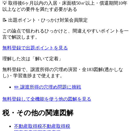
💡
取得後6ヶ月以内の入居・床面積50㎡以上・償還期間10年
以上などの要件を満たす必要がある
📝 出題ポイント・ひっかけ対策
会員限定
この論点で狙われるひっかけと、間違えやすいポイントを一
言で解説します。
無料登録で出題ポイントを見る
理解した次は「解いて定着」
無料登録で、
譲渡所得
の穴埋め演習・全183図解(透かしな
し)・学習進捗まで使えます。
✏️
譲渡所得
の穴埋め問題に挑戦
無料登録して全機能を使う
他の図解を見る
税・その他
の関連図解
不動産取得税
不動産取得税