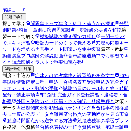
宅建コーチ
問題で学ぶ
探して学ぶ
問題集トップ
年度・科目・論点から探す
分野
別問題
4科目・章別に演習
知識点一覧
論点の要点を解説
演
習モードで解く
模擬試験
本番50問で力試し
一問一答
○×
でスキマ演習
暗記カード
めくって覚える
穴埋め問題
キー
ワードを埋める
苦手ノート
間違いを集中復習
講座・教材
動画講座
プロ講師の解説動画
音声講座
通勤中でも学習でき
る
知識図解
イラストで重要知識を整理
試験情報・対策
制度・申込み
宅建とは
独占業務と設置義務を条文で
2026
年試験情報
確定日程・申込・合格発表
受験申込み完全ガイ
ド
オンライン・郵送の手順
試験当日のルール
持ち物・時間
配分・禁止事項
5問免除 完全ガイド
登録講習・適格者・合
格率
外国人受験ガイド
国籍・本人確認・登録手続き
対策・
データ
出題傾向分析
頻出論点ランキング
合格率の推移
過
去12年度の公表データ
難易度
合格点の変動幅から見る実像
勉強時間
配点から逆算する方法
勉強法
独学の学習プラン
合格後・他資格
合格発表後の手続き
資格登録・宅建士証申