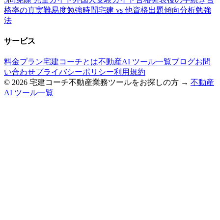
格率の真実
難易度
勉強時間
宅建 vs 他資格
出題傾向分析
勉強
法
サービス
料金プラン
宅建コーチとは
不動産AI ツール一覧
ブログ
お問
い合わせ
プライバシーポリシー
利用規約
©
2026
宅建コーチ
不動産業務ツールをお探しの方 →
不動産
AI ツール一覧