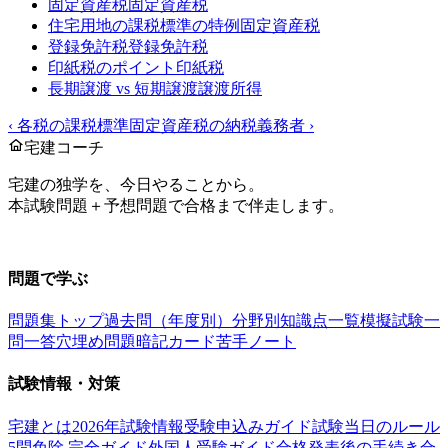
固定資産税
固定資産税
住宅用地の課税標準の特例
固定資産税
登録免許税
登録免許税
印紙税のポイント
印紙税
長期譲渡 vs 短期譲渡
譲渡所得
‹
各税の課税標準
固定資産税の納税義務者
›
宅建コーチ
宅建の独学を、今日やることから。
本試験問題＋予想問題で合格まで伴走します。
お問い合わせ：
support@takkenai.jp
問題で学ぶ
問題集トップ
過去問（年度別）
分野別
知識点一覧
模擬試験
一
問一答
穴埋め問題
暗記カード
苦手ノート
試験情報・対策
宅建とは
2026年試験情報
受験申込みガイド
試験当日のルール
5問免除 完全ガイド
外国人受験ガイド
合格発表後の手続き
合