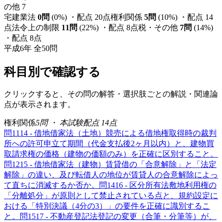
の他
7
宅建業法
0
問
(
0
%) ・配点
20
点
権利関係
5
問
(
10
%) ・配点
14
点
法令上の制限
11
問
(
22
%) ・配点
8
点
税・その他
7
問
(
14
%)
・配点
8
点
平成6年
全
50
問
科目別で確認する
クリックすると、その問の解答・選択肢ごとの解説・関連論
点が表示されます。
権利関係
5
問 ・ 本試験配点
14
点
問
11
14 - 借地借家法（土地）
競売による借地権取得時の裁判
所への許可申立て期間（代金支払後2ヶ月以内）と、建物買
取請求権の価格（建物の価額のみ）を正確に区別すること。
問
12
15 - 借地借家法（建物）
賃貸借の「合意解除」と「法定
解除」の違い、及び転借人の地位が賃貸人の合意解除によっ
て直ちに消滅するか否か。
問
14
16 - 区分所有法
敷地利用権の
「分離処分」が原則として禁止されている点と、規約設定に
おける「特別決議（4分の3）」の要件を正確に識別するこ
と。
問
15
17 - 不動産登記法
登記の変更（合筆・分筆等）が、