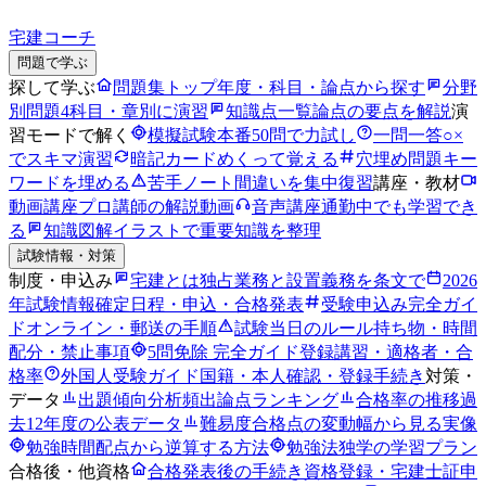
宅建コーチ
問題で学ぶ
探して学ぶ
問題集トップ
年度・科目・論点から探す
分野
別問題
4科目・章別に演習
知識点一覧
論点の要点を解説
演
習モードで解く
模擬試験
本番50問で力試し
一問一答
○×
でスキマ演習
暗記カード
めくって覚える
穴埋め問題
キー
ワードを埋める
苦手ノート
間違いを集中復習
講座・教材
動画講座
プロ講師の解説動画
音声講座
通勤中でも学習でき
る
知識図解
イラストで重要知識を整理
試験情報・対策
制度・申込み
宅建とは
独占業務と設置義務を条文で
2026
年試験情報
確定日程・申込・合格発表
受験申込み完全ガイ
ド
オンライン・郵送の手順
試験当日のルール
持ち物・時間
配分・禁止事項
5問免除 完全ガイド
登録講習・適格者・合
格率
外国人受験ガイド
国籍・本人確認・登録手続き
対策・
データ
出題傾向分析
頻出論点ランキング
合格率の推移
過
去12年度の公表データ
難易度
合格点の変動幅から見る実像
勉強時間
配点から逆算する方法
勉強法
独学の学習プラン
合格後・他資格
合格発表後の手続き
資格登録・宅建士証申