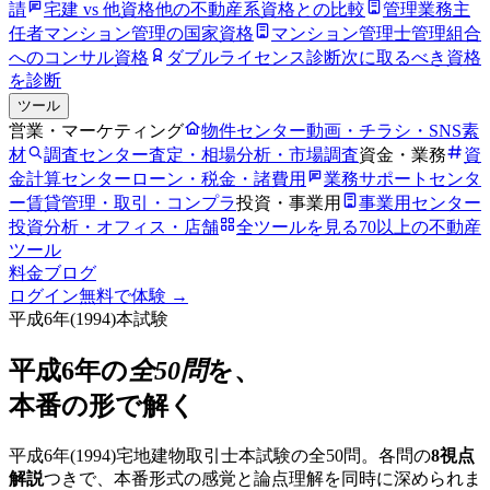
請
宅建 vs 他資格
他の不動産系資格との比較
管理業務主
任者
マンション管理の国家資格
マンション管理士
管理組合
へのコンサル資格
ダブルライセンス診断
次に取るべき資格
を診断
ツール
営業・マーケティング
物件センター
動画・チラシ・SNS素
材
調査センター
査定・相場分析・市場調査
資金・業務
資
金計算センター
ローン・税金・諸費用
業務サポートセンタ
ー
賃貸管理・取引・コンプラ
投資・事業用
事業用センター
投資分析・オフィス・店舗
全ツールを見る
70以上の不動産
ツール
料金
ブログ
ログイン
無料で体験 →
平成6年
(
1994
)本試験
平成6年
の
全50問
を、
本番の形で解く
平成6年
(
1994
)宅地建物取引士本試験の全50問。各問の
8視点
解説
つきで、本番形式の感覚と論点理解を同時に深められま