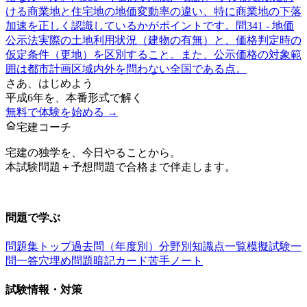
ける商業地と住宅地の地価変動率の違い、特に商業地の下落
加速を正しく認識しているかがポイントです。
問
34
1 - 地価
公示法
実際の土地利用状況（建物の有無）と、価格判定時の
仮定条件（更地）を区別すること。また、公示価格の対象範
囲は都市計画区域内外を問わない全国である点。
さあ、はじめよう
平成6年
を、本番形式で解く
無料で体験を始める →
宅建コーチ
宅建の独学を、今日やることから。
本試験問題＋予想問題で合格まで伴走します。
お問い合わせ：
support@takkenai.jp
問題で学ぶ
問題集トップ
過去問（年度別）
分野別
知識点一覧
模擬試験
一
問一答
穴埋め問題
暗記カード
苦手ノート
試験情報・対策