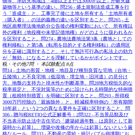
物等、準防火地域は「4階以上または3000㎡以上」が耐火建
築物等という基準の違い。
問
25
6 - 盛土規制法
造成工事を行
う「造成主」と、工事完了後に土地を所有する「土地所有者
（購入者）」の法的義務の違いを区別すること。
問
26
5 - 土
地区画整理法
換地処分公告後の権利変動において、所有権以
外の権利（地役権や未登記借地権）がどのように扱われるか
を区別すること。
問
27
4 - 農地法
農地法第3条（農地としての
権利移転）と第5条（転用を目的とする権利移転）の適用区
分を正確に識別すること、そして無許可行為の私法上の効力
が「無効」になることを理解しているかがポイントです。
税・その他
7
問 ・ 本試験配点
8
点
問
1
4 - 土地の形質・地積・地目及び種別
良質な宅地（台地・
丘陵地）と不良宅地（低湿地・埋立地・旧河道）の見分け
方。地盤の支持力と排水性が判断基準。
問
28
地方税
恒久的な
税率規定と、不況対策等のために設けられる時限的な特例措
置（租税特別措置）を明確に区別すること。
問
29
3 - 所得税
3000万円控除の「親族除外」と、軽減税率特例の「所有期間
10年超」という2つの異なる要件を正確に区別すること。
問
30
6 - 贈与税
RETIO公式正解番号：2
問
32
2 - 不当景品類及び
不当表示防止法
中古住宅の「建築経過年数」は原則として新
築時から起算し、増築や改修の年からは起算しないという厳
格なルール。
問
33
3 - 不動産の需給・統計
バブル崩壊期にお