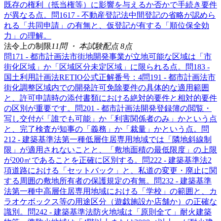
既存の権利（抵当権等）に影響を与えるか否かで手続き要件
が異なる点。
問
16
17 - 不動産登記法
中間登記の省略が認めら
れる「共同申請」の有無と、仮登記が有する「順位保全効
力」の理解。
法令上の制限
11
問 ・ 本試験配点
8
点
問
17
1 - 都市計画法
市街地開発事業が立地可能な区域は「市
街化区域」か「区域区分未定区域」に限られる点。
問
18
3 -
国土利用計画法
RETIO公式正解番号：4
問
19
1 - 都市計画法
市
街化調整区域内での開発許可免除要件の具体的な適用範囲
と、許可申請時の添付書類における絶対的要件と相対的要件
の区別が重要です。
問
20
1 - 都市計画法
開発登録簿の閲覧・
写し交付が「誰でも可能」か「利害関係者のみ」かという点
と、完了検査が知事の「義務」か「裁量」かという点。
問
21
2 - 建築基準法
第一種低層住居専用地域では「隣地斜線制
限」が適用されないことと、「敷地面積の最低限度」の上限
が200㎡であることを正確に区別する。
問
22
2 - 建築基準法
2
項道路における「セットバック」と、私道の変更・廃止に関
する周囲の敷地所有者の保護規定の有無。
問
23
2 - 建築基準
法
第一種中高層住居専用地域における「学校」の範囲と、カ
ラオケボックス等の用途区分（遊戯施設か店舗か）の正確な
識別。
問
24
2 - 建築基準法
防火地域は「原則全て」耐火建築