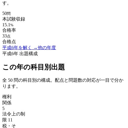
す。
50
問
本試験収録
15.1
%
合格率
33
点
合格点
平成6年
を解く →
他の年度
平成6年
出題構成
この年の科目別出題
全
50
問の科目別の構成。配点と問題数の対応が一目で分か
ります。
権利
関係
5
法令上の制
限
11
税・そ