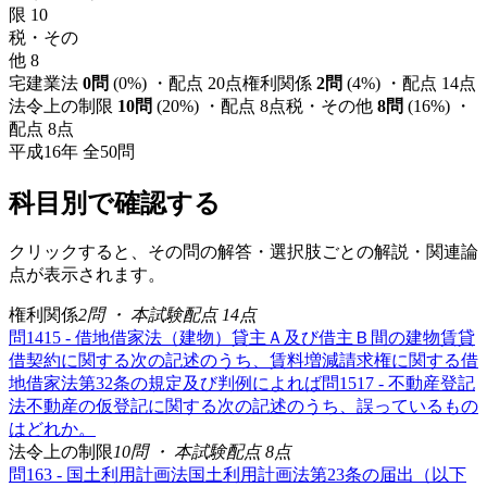
限
10
税・その
他
8
宅建業法
0
問
(
0
%) ・配点
20
点
権利関係
2
問
(
4
%) ・配点
14
点
法令上の制限
10
問
(
20
%) ・配点
8
点
税・その他
8
問
(
16
%) ・
配点
8
点
平成16年
全
50
問
科目別で確認する
クリックすると、その問の解答・選択肢ごとの解説・関連論
点が表示されます。
権利関係
2
問 ・ 本試験配点
14
点
問
14
15 - 借地借家法（建物）
貸主Ａ及び借主Ｂ間の建物賃貸
借契約に関する次の記述のうち、賃料増減請求権に関する借
地借家法第32条の規定及び判例によれば
問
15
17 - 不動産登記
法
不動産の仮登記に関する次の記述のうち、誤っているもの
はどれか。
法令上の制限
10
問 ・ 本試験配点
8
点
問
16
3 - 国土利用計画法
国土利用計画法第23条の届出（以下