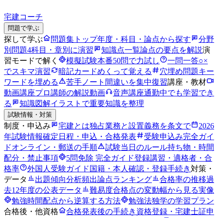
宅建コーチ
問題で学ぶ
探して学ぶ
問題集トップ
年度・科目・論点から探す
分野
別問題
4科目・章別に演習
知識点一覧
論点の要点を解説
演
習モードで解く
模擬試験
本番50問で力試し
一問一答
○×
でスキマ演習
暗記カード
めくって覚える
穴埋め問題
キー
ワードを埋める
苦手ノート
間違いを集中復習
講座・教材
動画講座
プロ講師の解説動画
音声講座
通勤中でも学習でき
る
知識図解
イラストで重要知識を整理
試験情報・対策
制度・申込み
宅建とは
独占業務と設置義務を条文で
2026
年試験情報
確定日程・申込・合格発表
受験申込み完全ガイ
ド
オンライン・郵送の手順
試験当日のルール
持ち物・時間
配分・禁止事項
5問免除 完全ガイド
登録講習・適格者・合
格率
外国人受験ガイド
国籍・本人確認・登録手続き
対策・
データ
出題傾向分析
頻出論点ランキング
合格率の推移
過
去12年度の公表データ
難易度
合格点の変動幅から見る実像
勉強時間
配点から逆算する方法
勉強法
独学の学習プラン
合格後・他資格
合格発表後の手続き
資格登録・宅建士証申