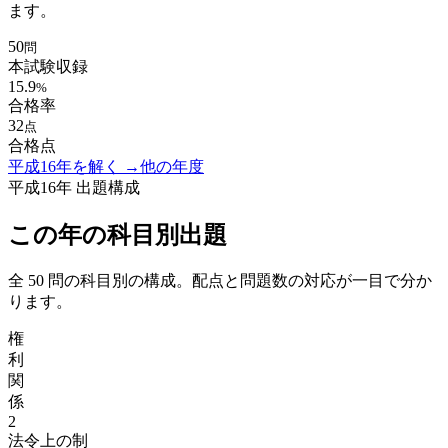
ます。
50
問
本試験収録
15.9
%
合格率
32
点
合格点
平成16年
を解く →
他の年度
平成16年
出題構成
この年の科目別出題
全
50
問の科目別の構成。配点と問題数の対応が一目で分か
ります。
権
利
関
係
2
法令上の制