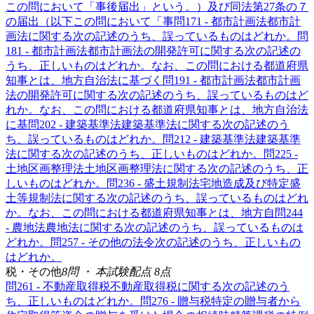
この問において「事後届出」という。）及び同法第27条の７
の届出（以下この問において「事
問
17
1 - 都市計画法
都市計
画法に関する次の記述のうち、誤っているものはどれか。
問
18
1 - 都市計画法
都市計画法の開発許可に関する次の記述の
うち、正しいものはどれか。なお、この問における都道府県
知事とは、地方自治法に基づく
問
19
1 - 都市計画法
都市計画
法の開発許可に関する次の記述のうち、誤っているものはど
れか。なお、この問における都道府県知事とは、地方自治法
に基
問
20
2 - 建築基準法
建築基準法に関する次の記述のう
ち、誤っているものはどれか。
問
21
2 - 建築基準法
建築基準
法に関する次の記述のうち、正しいものはどれか。
問
22
5 -
土地区画整理法
土地区画整理法に関する次の記述のうち、正
しいものはどれか。
問
23
6 - 盛土規制法
宅地造成及び特定盛
土等規制法に関する次の記述のうち、誤っているものはどれ
か。なお、この問における都道府県知事とは、地方自
問
24
4
- 農地法
農地法に関する次の記述のうち、誤っているものは
どれか。
問
25
7 - その他の法令
次の記述のうち、正しいもの
はどれか。
税・その他
8
問 ・ 本試験配点
8
点
問
26
1 - 不動産取得税
不動産取得税に関する次の記述のう
ち、正しいものはどれか。
問
27
6 - 贈与税
特定の贈与者から