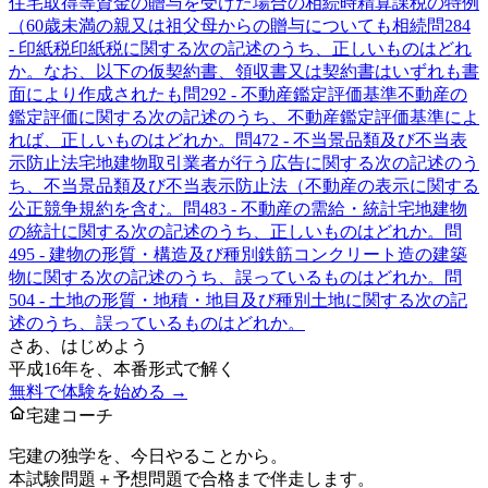
住宅取得等資金の贈与を受けた場合の相続時精算課税の特例
（60歳未満の親又は祖父母からの贈与についても相続
問
28
4
- 印紙税
印紙税に関する次の記述のうち、正しいものはどれ
か。なお、以下の仮契約書、領収書又は契約書はいずれも書
面により作成されたも
問
29
2 - 不動産鑑定評価基準
不動産の
鑑定評価に関する次の記述のうち、不動産鑑定評価基準によ
れば、正しいものはどれか。
問
47
2 - 不当景品類及び不当表
示防止法
宅地建物取引業者が行う広告に関する次の記述のう
ち、不当景品類及び不当表示防止法（不動産の表示に関する
公正競争規約を含む。
問
48
3 - 不動産の需給・統計
宅地建物
の統計に関する次の記述のうち、正しいものはどれか。
問
49
5 - 建物の形質・構造及び種別
鉄筋コンクリート造の建築
物に関する次の記述のうち、誤っているものはどれか。
問
50
4 - 土地の形質・地積・地目及び種別
土地に関する次の記
述のうち、誤っているものはどれか。
さあ、はじめよう
平成16年
を、本番形式で解く
無料で体験を始める →
宅建コーチ
宅建の独学を、今日やることから。
本試験問題＋予想問題で合格まで伴走します。