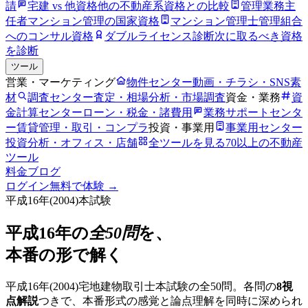
請
宅建 vs 他資格
他の不動産系資格との比較
管理業務主
任者
マンション管理の国家資格
マンション管理士
管理組合
へのコンサル資格
ダブルライセンス診断
次に取るべき資格
を診断
ツール
営業・マーケティング
物件センター
動画・チラシ・SNS素
材
調査センター
査定・相場分析・市場調査
資金・業務
資
金計算センター
ローン・税金・諸費用
業務サポートセンタ
ー
賃貸管理・取引・コンプラ
投資・事業用
事業用センター
投資分析・オフィス・店舗
全ツールを見る
70以上の不動産
ツール
料金
ブログ
ログイン
無料で体験 →
平成16年
(
2004
)本試験
平成16年
の
全50問
を、
本番の形で解く
平成16年
(
2004
)宅地建物取引士本試験の全50問。各問の
8視
点解説
つきで、本番形式の感覚と論点理解を同時に深められ