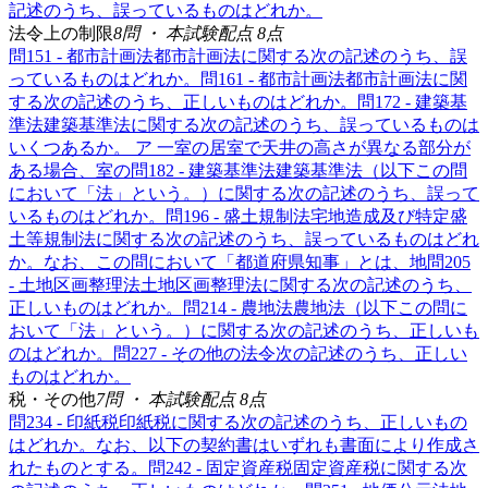
記述のうち、誤っているものはどれか。
法令上の制限
8
問 ・ 本試験配点
8
点
問
15
1 - 都市計画法
都市計画法に関する次の記述のうち、誤
っているものはどれか。
問
16
1 - 都市計画法
都市計画法に関
する次の記述のうち、正しいものはどれか。
問
17
2 - 建築基
準法
建築基準法に関する次の記述のうち、誤っているものは
いくつあるか。 ア 一室の居室で天井の高さが異なる部分が
ある場合、室の
問
18
2 - 建築基準法
建築基準法（以下この問
において「法」という。）に関する次の記述のうち、誤って
いるものはどれか。
問
19
6 - 盛土規制法
宅地造成及び特定盛
土等規制法に関する次の記述のうち、誤っているものはどれ
か。なお、この問において「都道府県知事」とは、地
問
20
5
- 土地区画整理法
土地区画整理法に関する次の記述のうち、
正しいものはどれか。
問
21
4 - 農地法
農地法（以下この問に
おいて「法」という。）に関する次の記述のうち、正しいも
のはどれか。
問
22
7 - その他の法令
次の記述のうち、正しい
ものはどれか。
税・その他
7
問 ・ 本試験配点
8
点
問
23
4 - 印紙税
印紙税に関する次の記述のうち、正しいもの
はどれか。なお、以下の契約書はいずれも書面により作成さ
れたものとする。
問
24
2 - 固定資産税
固定資産税に関する次