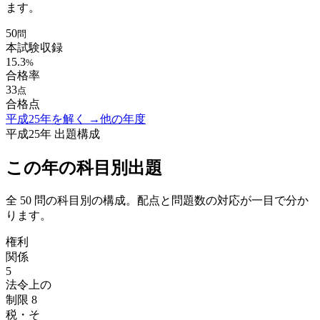
ます。
50
問
本試験収録
15.3
%
合格率
33
点
合格点
平成25年
を解く →
他の年度
平成25年
出題構成
この年の科目別出題
全
50
問の科目別の構成。配点と問題数の対応が一目で分か
ります。
権利
関係
5
法令上の
制限
8
税・そ