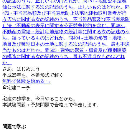
の記述のうち、正しいものはどれか。
問
25
1 - 地価公示法
地
価公示法に関する次の記述のうち、正しいものはどれか。
問
47
2 - 不当景品類及び不当表示防止法
宅地建物取引業者が行
う広告に関する次の記述のうち、不当景品類及び不当表示防
止法（不動産の表示に関する公正競争規約を含む。
問
48
3 -
不動産の需給・統計
宅地建物の統計等に関する次の記述のう
ち、誤っているものはどれか。
問
49
4 - 土地の形質・地積・
地目及び種別
日本の土地に関する次の記述のうち、最も不適
当なものはどれか。
問
50
5 - 建物の形質・構造及び種別
建築
の構造に関する次の記述のうち、最も不適当なものはどれ
か。
さあ、はじめよう
平成25年
を、本番形式で解く
無料で体験を始める →
宅建コーチ
宅建の独学を、今日やることから。
本試験問題＋予想問題で合格まで伴走します。
お問い合わせ：
support@takkenai.jp
問題で学ぶ