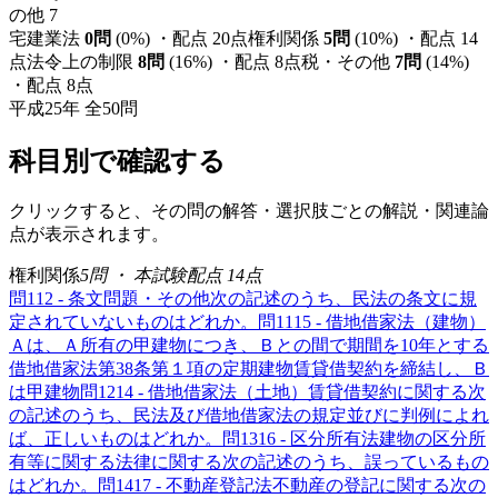
の他
7
宅建業法
0
問
(
0
%) ・配点
20
点
権利関係
5
問
(
10
%) ・配点
14
点
法令上の制限
8
問
(
16
%) ・配点
8
点
税・その他
7
問
(
14
%)
・配点
8
点
平成25年
全
50
問
科目別で確認する
クリックすると、その問の解答・選択肢ごとの解説・関連論
点が表示されます。
権利関係
5
問 ・ 本試験配点
14
点
問
1
12 - 条文問題・その他
次の記述のうち、民法の条文に規
定されていないものはどれか。
問
11
15 - 借地借家法（建物）
Ａは、Ａ所有の甲建物につき、Ｂとの間で期間を10年とする
借地借家法第38条第１項の定期建物賃貸借契約を締結し、Ｂ
は甲建物
問
12
14 - 借地借家法（土地）
賃貸借契約に関する次
の記述のうち、民法及び借地借家法の規定並びに判例によれ
ば、正しいものはどれか。
問
13
16 - 区分所有法
建物の区分所
有等に関する法律に関する次の記述のうち、誤っているもの
はどれか。
問
14
17 - 不動産登記法
不動産の登記に関する次の