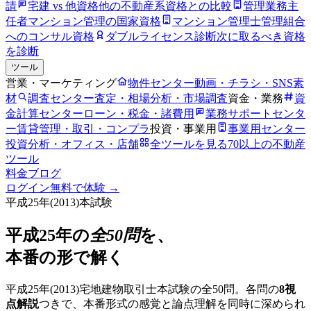
請
宅建 vs 他資格
他の不動産系資格との比較
管理業務主
任者
マンション管理の国家資格
マンション管理士
管理組合
へのコンサル資格
ダブルライセンス診断
次に取るべき資格
を診断
ツール
営業・マーケティング
物件センター
動画・チラシ・SNS素
材
調査センター
査定・相場分析・市場調査
資金・業務
資
金計算センター
ローン・税金・諸費用
業務サポートセンタ
ー
賃貸管理・取引・コンプラ
投資・事業用
事業用センター
投資分析・オフィス・店舗
全ツールを見る
70以上の不動産
ツール
料金
ブログ
ログイン
無料で体験 →
平成25年
(
2013
)本試験
平成25年
の
全50問
を、
本番の形で解く
平成25年
(
2013
)宅地建物取引士本試験の全50問。各問の
8視
点解説
つきで、本番形式の感覚と論点理解を同時に深められ