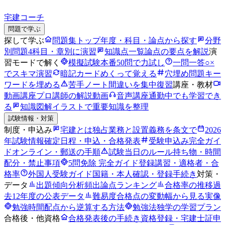
宅建コーチ
問題で学ぶ
探して学ぶ
問題集トップ
年度・科目・論点から探す
分野
別問題
4科目・章別に演習
知識点一覧
論点の要点を解説
演
習モードで解く
模擬試験
本番50問で力試し
一問一答
○×
でスキマ演習
暗記カード
めくって覚える
穴埋め問題
キー
ワードを埋める
苦手ノート
間違いを集中復習
講座・教材
動画講座
プロ講師の解説動画
音声講座
通勤中でも学習でき
る
知識図解
イラストで重要知識を整理
試験情報・対策
制度・申込み
宅建とは
独占業務と設置義務を条文で
2026
年試験情報
確定日程・申込・合格発表
受験申込み完全ガイ
ド
オンライン・郵送の手順
試験当日のルール
持ち物・時間
配分・禁止事項
5問免除 完全ガイド
登録講習・適格者・合
格率
外国人受験ガイド
国籍・本人確認・登録手続き
対策・
データ
出題傾向分析
頻出論点ランキング
合格率の推移
過
去12年度の公表データ
難易度
合格点の変動幅から見る実像
勉強時間
配点から逆算する方法
勉強法
独学の学習プラン
合格後・他資格
合格発表後の手続き
資格登録・宅建士証申